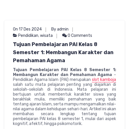
On 17 Des 2024
By admin
Pendidikan
,
wisata
0 Comments
Tujuan Pembelajaran PAI Kelas 8
Semester 1: Membangun Karakter dan
Pemahaman Agama
Tujuan Pembelajaran PAI Kelas 8 Semester 1:
Membangun Karakter dan Pemahaman Agama
–
Pendidikan Agama Islam (PAI) merupakan
slot kamboja
salah satu mata pelajaran penting yang diajarkan di
sekolah-sekolah di Indonesia. Mata pelajaran ini
bertujuan untuk membentuk karakter siswa yang
berakhlak mulia, memiliki pemahaman yang baik
tentang ajaran Islam, serta mampu mengamalkan nilai-
nilai agama dalam kehidupan sehari-hari. Artikel ini akan
membahas secara lengkap tentang tujuan
pembelajaran PAI kelas 8 semester 1, mulai dari aspek
kognitif, afektif, hingga psikomotorik.