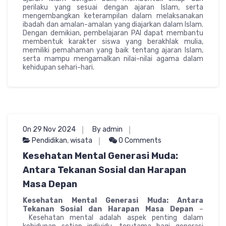
perilaku yang sesuai dengan ajaran Islam, serta
mengembangkan keterampilan dalam melaksanakan
ibadah dan amalan-amalan yang diajarkan dalam Islam.
Dengan demikian, pembelajaran PAI dapat membantu
membentuk karakter siswa yang berakhlak mulia,
memiliki pemahaman yang baik tentang ajaran Islam,
serta mampu mengamalkan nilai-nilai agama dalam
kehidupan sehari-hari.
On 29 Nov 2024
By admin
Pendidikan
,
wisata
0 Comments
Kesehatan Mental Generasi Muda:
Antara Tekanan Sosial dan Harapan
Masa Depan
Kesehatan Mental Generasi Muda: Antara
Tekanan Sosial dan Harapan Masa Depan
–
Kesehatan mental adalah aspek penting dalam