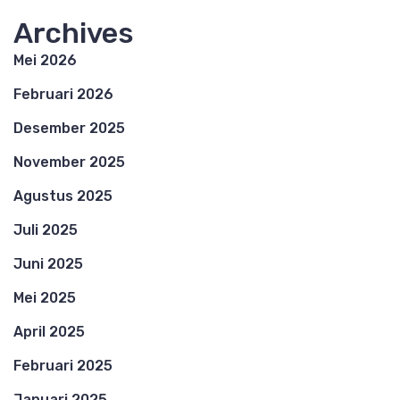
Archives
Mei 2026
Februari 2026
Desember 2025
November 2025
Agustus 2025
Juli 2025
Juni 2025
Mei 2025
April 2025
Februari 2025
Januari 2025