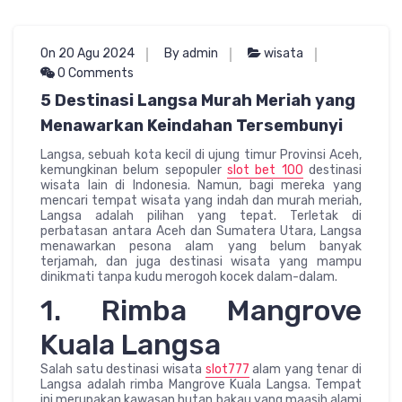
On 20 Agu 2024
By admin
wisata
0 Comments
5 Destinasi Langsa Murah Meriah yang
Menawarkan Keindahan Tersembunyi
Langsa, sebuah kota kecil di ujung timur Provinsi Aceh,
kemungkinan belum sepopuler
slot bet 100
destinasi
wisata lain di Indonesia. Namun, bagi mereka yang
mencari tempat wisata yang indah dan murah meriah,
Langsa adalah pilihan yang tepat. Terletak di
perbatasan antara Aceh dan Sumatera Utara, Langsa
menawarkan pesona alam yang belum banyak
terjamah, dan juga destinasi wisata yang mampu
dinikmati tanpa kudu merogoh kocek dalam-dalam.
1. Rimba Mangrove
Kuala Langsa
Salah satu destinasi wisata
slot777
alam yang tenar di
Langsa adalah rimba Mangrove Kuala Langsa. Tempat
ini merupakan kawasan hutan bakau yang maasih alami