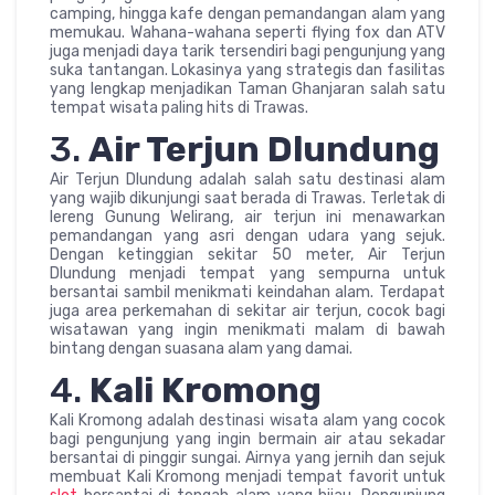
camping, hingga kafe dengan pemandangan alam yang
memukau. Wahana-wahana seperti flying fox dan ATV
juga menjadi daya tarik tersendiri bagi pengunjung yang
suka tantangan. Lokasinya yang strategis dan fasilitas
yang lengkap menjadikan Taman Ghanjaran salah satu
tempat wisata paling hits di Trawas.
3.
Air Terjun Dlundung
Air Terjun Dlundung adalah salah satu destinasi alam
yang wajib dikunjungi saat berada di Trawas. Terletak di
lereng Gunung Welirang, air terjun ini menawarkan
pemandangan yang asri dengan udara yang sejuk.
Dengan ketinggian sekitar 50 meter, Air Terjun
Dlundung menjadi tempat yang sempurna untuk
bersantai sambil menikmati keindahan alam. Terdapat
juga area perkemahan di sekitar air terjun, cocok bagi
wisatawan yang ingin menikmati malam di bawah
bintang dengan suasana alam yang damai.
4.
Kali Kromong
Kali Kromong adalah destinasi wisata alam yang cocok
bagi pengunjung yang ingin bermain air atau sekadar
bersantai di pinggir sungai. Airnya yang jernih dan sejuk
membuat Kali Kromong menjadi tempat favorit untuk