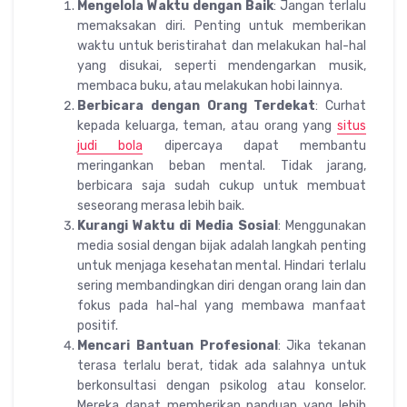
Mengelola Waktu dengan Baik
: Jangan terlalu
memaksakan diri. Penting untuk memberikan
waktu untuk beristirahat dan melakukan hal-hal
yang disukai, seperti mendengarkan musik,
membaca buku, atau melakukan hobi lainnya.
Berbicara dengan Orang Terdekat
: Curhat
kepada keluarga, teman, atau orang yang
situs
judi bola
dipercaya dapat membantu
meringankan beban mental. Tidak jarang,
berbicara saja sudah cukup untuk membuat
seseorang merasa lebih baik.
Kurangi Waktu di Media Sosial
: Menggunakan
media sosial dengan bijak adalah langkah penting
untuk menjaga kesehatan mental. Hindari terlalu
sering membandingkan diri dengan orang lain dan
fokus pada hal-hal yang membawa manfaat
positif.
Mencari Bantuan Profesional
: Jika tekanan
terasa terlalu berat, tidak ada salahnya untuk
berkonsultasi dengan psikolog atau konselor.
Mereka dapat memberikan panduan yang lebih