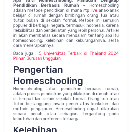
Apa Arti Homeschooling: Panduan Lengkap
Pendidikan Berbasis Rumah
– Homeschooling
adalah metode pendidikan di mana
rtp live
anak-anak
belajar di rumah dengan bimbingan orang tua atau
tutor, bukan di sekolah formal. Metode ini semakin
populer di berbagai negara, termasuk Indonesia, karena
fleksibilitas dan pendekatan yang lebih personal. Artikel
ini akan membahas secara mendalam tentang apa itu
homeschooling, kelebihan dan kekurangannya, serta
cara menerapkannya.
Baca juga :
5 Universitas Terbaik di Thailand 2024
Pilihan Jurusan Unggulan
Pengertian
Homeschooling
Homeschooling, atau pendidikan berbasis rumah,
adalah proses pendidikan yang dilakukan di rumah atau
di tempat lain selain sekolah formal. Orang tua atau
tutor bertanggung jawab penuh atas kurikulum dan
metode pengajaran. Homeschooling dapat dilakukan
secara penuh atau sebagian, tergantung pada
kebutuhan dan preferensi keluarga.
Kelebihan