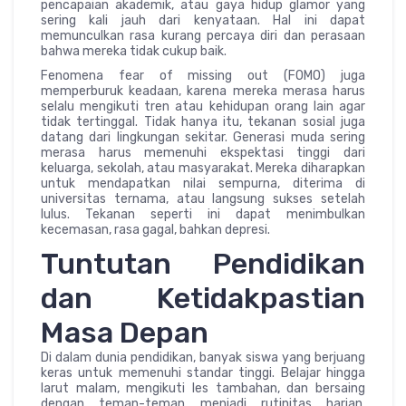
pencapaian akademik, atau gaya hidup glamor yang
sering kali jauh dari kenyataan. Hal ini dapat
memunculkan rasa kurang percaya diri dan perasaan
bahwa mereka tidak cukup baik.
Fenomena fear of missing out (FOMO) juga
memperburuk keadaan, karena mereka merasa harus
selalu mengikuti tren atau kehidupan orang lain agar
tidak tertinggal. Tidak hanya itu, tekanan sosial juga
datang dari lingkungan sekitar. Generasi muda sering
merasa harus memenuhi ekspektasi tinggi dari
keluarga, sekolah, atau masyarakat. Mereka diharapkan
untuk mendapatkan nilai sempurna, diterima di
universitas ternama, atau langsung sukses setelah
lulus. Tekanan seperti ini dapat menimbulkan
kecemasan, rasa gagal, bahkan depresi.
Tuntutan Pendidikan
dan Ketidakpastian
Masa Depan
Di dalam dunia pendidikan, banyak siswa yang berjuang
keras untuk memenuhi standar tinggi. Belajar hingga
larut malam, mengikuti les tambahan, dan bersaing
dengan teman-teman menjadi rutinitas harian.