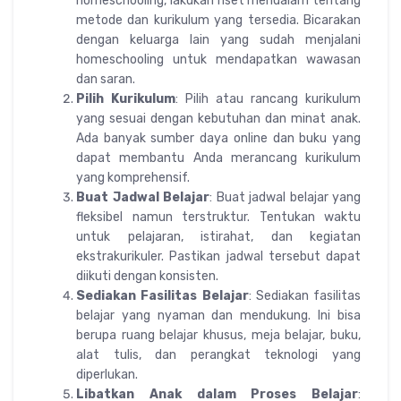
homeschooling, lakukan riset mendalam tentang
metode dan kurikulum yang tersedia. Bicarakan
dengan keluarga lain yang sudah menjalani
homeschooling untuk mendapatkan wawasan
dan saran.
Pilih Kurikulum
: Pilih atau rancang kurikulum
yang sesuai dengan kebutuhan dan minat anak.
Ada banyak sumber daya online dan buku yang
dapat membantu Anda merancang kurikulum
yang komprehensif.
Buat Jadwal Belajar
: Buat jadwal belajar yang
fleksibel namun terstruktur. Tentukan waktu
untuk pelajaran, istirahat, dan kegiatan
ekstrakurikuler. Pastikan jadwal tersebut dapat
diikuti dengan konsisten.
Sediakan Fasilitas Belajar
: Sediakan fasilitas
belajar yang nyaman dan mendukung. Ini bisa
berupa ruang belajar khusus, meja belajar, buku,
alat tulis, dan perangkat teknologi yang
diperlukan.
Libatkan Anak dalam Proses Belajar
: