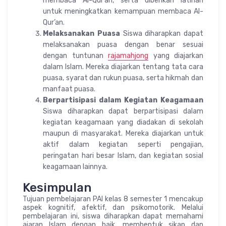
membaca Al-Qur’an, serta diberikan latihan
untuk meningkatkan kemampuan membaca Al-
Qur’an.
Melaksanakan Puasa
Siswa diharapkan dapat
melaksanakan puasa dengan benar sesuai
dengan tuntunan
rajamahjong
yang diajarkan
dalam Islam. Mereka diajarkan tentang tata cara
puasa, syarat dan rukun puasa, serta hikmah dan
manfaat puasa.
Berpartisipasi dalam Kegiatan Keagamaan
Siswa diharapkan dapat berpartisipasi dalam
kegiatan keagamaan yang diadakan di sekolah
maupun di masyarakat. Mereka diajarkan untuk
aktif dalam kegiatan seperti pengajian,
peringatan hari besar Islam, dan kegiatan sosial
keagamaan lainnya.
Kesimpulan
Tujuan pembelajaran PAI kelas 8 semester 1 mencakup
aspek kognitif, afektif, dan psikomotorik. Melalui
pembelajaran ini, siswa diharapkan dapat memahami
ajaran Islam dengan baik, membentuk sikap dan