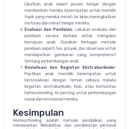
Libatkan anak dalam proses belajar dengan
memberikan mereka kesempatan untuk memilih
topik yang mereka minati. Ini akan meningkatkan
motivasi dan minat belajar mereka.
Evaluasi dan Penilaian
: Lakukan evaluasi dan
penilaian secara berkala untuk mengukur
kemajuan anak. Gunakan berbagai metode
penilaian seperti tes, proyek, dan observasi untuk
mendapatkan gambaran yang komprehensif
tentang perkembangan anak.
Sosialisasi dan Kegiatan Ekstrakurikuler
:
Pastikan anak memiliki kesempatan untuk
bersosialisasi dengan teman sebaya melalui
kegiatan ekstrakurikuler, klub, atau komunitas
homeschooling. Ini penting untuk perkembangan
sosial dan emosional mereka.
Kesimpulan
Homeschooling adalah metode pendidikan yang
menawarkan fleksibilitas dan pendekatan personal