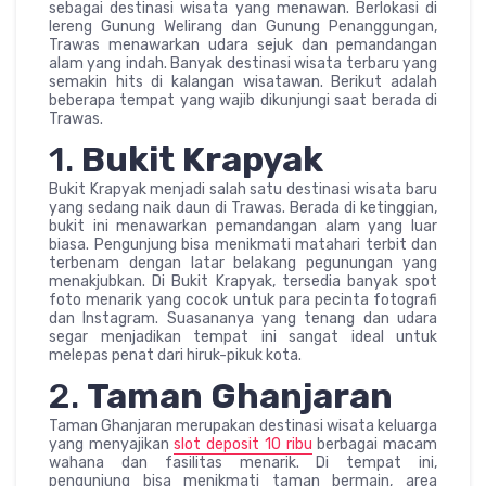
sebagai destinasi wisata yang menawan. Berlokasi di
lereng Gunung Welirang dan Gunung Penanggungan,
Trawas menawarkan udara sejuk dan pemandangan
alam yang indah. Banyak destinasi wisata terbaru yang
semakin hits di kalangan wisatawan. Berikut adalah
beberapa tempat yang wajib dikunjungi saat berada di
Trawas.
1.
Bukit Krapyak
Bukit Krapyak menjadi salah satu destinasi wisata baru
yang sedang naik daun di Trawas. Berada di ketinggian,
bukit ini menawarkan pemandangan alam yang luar
biasa. Pengunjung bisa menikmati matahari terbit dan
terbenam dengan latar belakang pegunungan yang
menakjubkan. Di Bukit Krapyak, tersedia banyak spot
foto menarik yang cocok untuk para pecinta fotografi
dan Instagram. Suasananya yang tenang dan udara
segar menjadikan tempat ini sangat ideal untuk
melepas penat dari hiruk-pikuk kota.
2.
Taman Ghanjaran
Taman Ghanjaran merupakan destinasi wisata keluarga
yang menyajikan
slot deposit 10 ribu
berbagai macam
wahana dan fasilitas menarik. Di tempat ini,
pengunjung bisa menikmati taman bermain, area