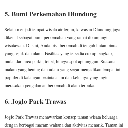
5.
Bumi Perkemahan Dlundung
Selain menjadi tempat wisata air terjun, kawasan Dlundung juga
dikenal sebagai bumi perkemahan yang ramai dikunjungi
wisatawan. Di sini, Anda bisa berkemah di tengah hutan pinus
yang sejuk dan alami. Fasilitas yang tersedia cukup lengkap,
mulai dari area parkir, toilet, hingga spot api unggun. Suasana
malam yang hening dan udara yang segar menjadikan tempat ini
populer di kalangan pecinta alam dan keluarga yang ingin
merasakan pengalaman berkemah di alam terbuka.
6.
Joglo Park Trawas
Joglo Park Trawas menawarkan konsep taman wisata keluarga
dengan berbagai macam wahana dan aktivitas menarik. Taman ini