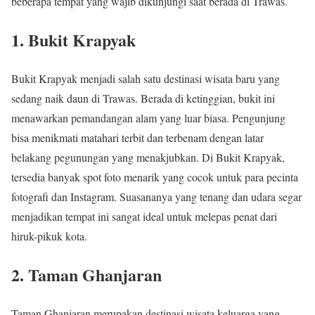
beberapa tempat yang wajib dikunjungi saat berada di Trawas.
1.
Bukit Krapyak
Bukit Krapyak menjadi salah satu destinasi wisata baru yang
sedang naik daun di Trawas. Berada di ketinggian, bukit ini
menawarkan pemandangan alam yang luar biasa. Pengunjung
bisa menikmati matahari terbit dan terbenam dengan latar
belakang pegunungan yang menakjubkan. Di Bukit Krapyak,
tersedia banyak spot foto menarik yang cocok untuk para pecinta
fotografi dan Instagram. Suasananya yang tenang dan udara segar
menjadikan tempat ini sangat ideal untuk melepas penat dari
hiruk-pikuk kota.
2.
Taman Ghanjaran
Taman Ghanjaran merupakan destinasi wisata keluarga yang