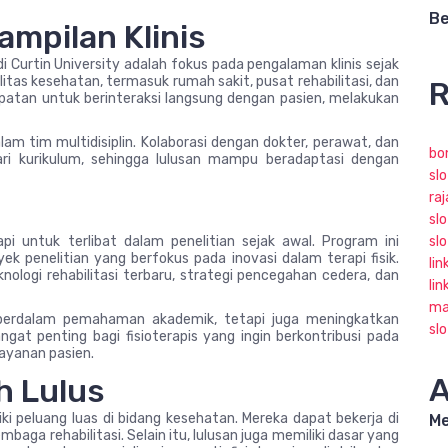
Be
mpilan Klinis
i Curtin University adalah fokus pada pengalaman klinis sejak
itas kesehatan, termasuk rumah sakit, pusat rehabilitasi, dan
R
patan untuk berinteraksi langsung dengan pasien, melakukan
alam tim multidisiplin. Kolaborasi dengan dokter, perawat, dan
bo
ari kurikulum, sehingga lulusan mampu beradaptasi dengan
slo
ra
slo
pi untuk terlibat dalam penelitian sejak awal. Program ini
sl
penelitian yang berfokus pada inovasi dalam terapi fisik.
lin
nologi rehabilitasi terbaru, strategi pencegahan cedera, dan
lin
ma
mperdalam pemahaman akademik, tetapi juga meningkatkan
sl
gat penting bagi fisioterapis yang ingin berkontribusi pada
ayanan pasien.
A
h Lulus
liki peluang luas di bidang kesehatan. Mereka dapat bekerja di
Me
mbaga rehabilitasi. Selain itu, lulusan juga memiliki dasar yang