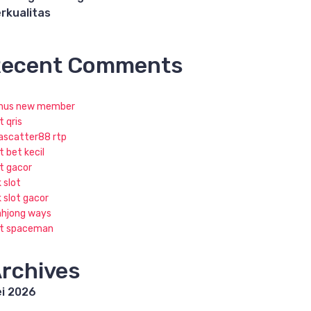
rkualitas
ecent Comments
nus new member
t qris
jascatter88 rtp
t bet kecil
ot gacor
k slot
k slot gacor
hjong ways
ot spaceman
rchives
i 2026