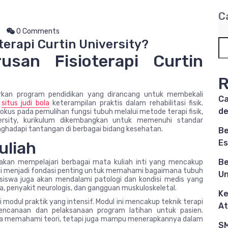
C
0 Comments
terapi Curtin University?
usan Fisioterapi Curtin
R
warkan program pendidikan yang dirancang untuk membekali
Ca
n
situs judi bola
keterampilan praktis dalam rehabilitasi fisik.
d
rfokus pada pemulihan fungsi tubuh melalui metode terapi fisik,
iversity, kurikulum dikembangkan untuk memenuhi standar
enghadapi tantangan di berbagai bidang kesehatan.
Be
Es
uliah
Be
kan mempelajari berbagai mata kuliah inti yang mencakup
 ini menjadi fondasi penting untuk memahami bagaimana tubuh
Un
asiswa juga akan mendalami patologi dan kondisi medis yang
a, penyakit neurologis, dan gangguan muskuloskeletal.
Ke
 modul praktik yang intensif. Modul ini mencakup teknik terapi
At
erencanaan dan pelaksanaan program latihan untuk pasien.
ya memahami teori, tetapi juga mampu menerapkannya dalam
SM