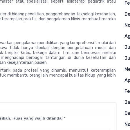
ster atau spesialisasi, seperti fisioterapi pediatrik atau
Fe
D
karier di bidang penelitian, pengembangan teknologi kesehatan,
keterampilan praktis, dan pengalaman klinis membuat mereka
N
Ag
enawarkan pengalaman pendidikan yang komprehensif, mulai dari
Ju
hasiswa tidak hanya dibekali dengan pengetahuan medis dan
uk berpikir kritis, bekerja dalam tim, dan berinovasi melalui
ap menghadapi berbagai tantangan di dunia kesehatan dan
Ju
dan kesejahteraan pasien.
Me
rtarik pada profesi yang dinamis, menuntut keterampilan
untuk membantu orang lain mencapai kualitas hidup yang lebih
Ap
Fe
Ja
D
sikan.
Ruas yang wajib ditandai
*
N