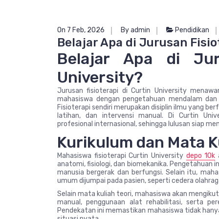
On 7 Feb, 2026
By admin
Pendidikan
Belajar Apa di Jurusan Fisio
Belajar Apa di Jur
University?
Jurusan fisioterapi di Curtin University mena
mahasiswa dengan pengetahuan mendalam da
Fisioterapi sendiri merupakan disiplin ilmu yang be
latihan, dan intervensi manual. Di Curtin Un
profesional internasional, sehingga lulusan siap m
Kurikulum dan Mata K
Mahasiswa fisioterapi Curtin University
depo 10k
a
anatomi, fisiologi, dan biomekanika. Pengetahuan
manusia bergerak dan berfungsi. Selain itu, mah
umum dijumpai pada pasien, seperti cedera olahrag
Selain mata kuliah teori, mahasiswa akan mengikuti
manual, penggunaan alat rehabilitasi, serta p
Pendekatan ini memastikan mahasiswa tidak han
situasi nyata.