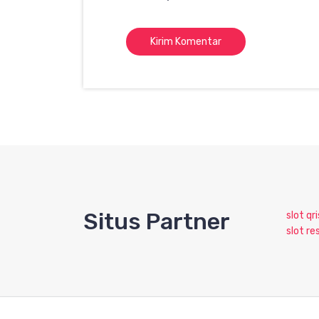
Situs Partner
slot qri
slot re