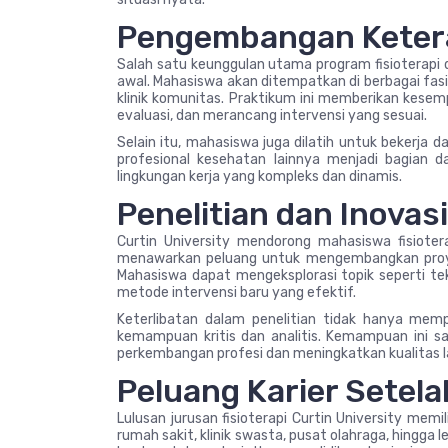
Pengembangan Ketera
Salah satu keunggulan utama program fisioterapi d
awal. Mahasiswa akan ditempatkan di berbagai fasil
klinik komunitas. Praktikum ini memberikan kesem
evaluasi, dan merancang intervensi yang sesuai.
Selain itu, mahasiswa juga dilatih untuk bekerja d
profesional kesehatan lainnya menjadi bagian d
lingkungan kerja yang kompleks dan dinamis.
Penelitian dan Inovasi
Curtin University mendorong mahasiswa fisiotera
menawarkan peluang untuk mengembangkan proyek 
Mahasiswa dapat mengeksplorasi topik seperti tek
metode intervensi baru yang efektif.
Keterlibatan dalam penelitian tidak hanya me
kemampuan kritis dan analitis. Kemampuan ini san
perkembangan profesi dan meningkatkan kualitas l
Peluang Karier Setela
Lulusan jurusan fisioterapi Curtin University memi
rumah sakit, klinik swasta, pusat olahraga, hingga le