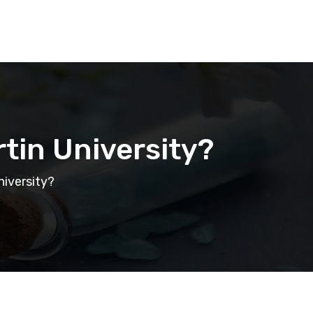
rtin University?
niversity?