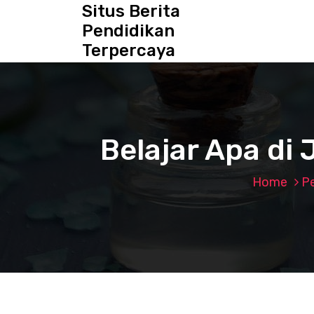
S
Situs Berita
k
Pendidikan
i
Terpercaya
p
t
o
c
o
n
Belajar Apa di 
t
e
n
Home
P
t