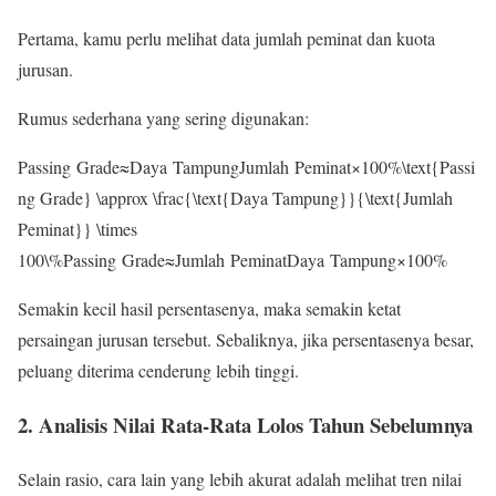
Pertama, kamu perlu melihat data jumlah peminat dan kuota
jurusan.
Rumus sederhana yang sering digunakan:
Passing Grade≈Daya TampungJumlah Peminat×100%\text{Passi
ng Grade} \approx \frac{\text{Daya Tampung}}{\text{Jumlah
Peminat}} \times
100\%
Passing Grade
≈
Jumlah Peminat
Daya Tampung
×
100%
Semakin kecil hasil persentasenya, maka semakin ketat
persaingan jurusan tersebut. Sebaliknya, jika persentasenya besar,
peluang diterima cenderung lebih tinggi.
2. Analisis Nilai Rata-Rata Lolos Tahun Sebelumnya
Selain rasio, cara lain yang lebih akurat adalah melihat tren nilai