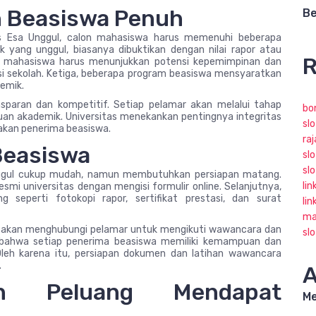
n Beasiswa Penuh
Be
s Esa Unggul, calon mahasiswa harus memenuhi beberapa
k yang unggul, biasanya dibuktikan dengan nilai rapor atau
R
lon mahasiswa harus menunjukkan potensi kepemimpinan dan
sasi sekolah. Ketiga, beberapa program beasiswa mensyaratkan
emik.
ansparan dan kompetitif. Setiap pelamar akan melalui tahap
bo
uan akademik. Universitas menekankan pentingnya integritas
slo
yakan penerima beasiswa.
ra
Beasiswa
slo
sl
nggul cukup mudah, namun membutuhkan persiapan matang.
lin
smi universitas dengan mengisi formulir online. Selanjutnya,
seperti fotokopi rapor, sertifikat prestasi, dan surat
lin
ma
ksi akan menghubungi pelamar untuk mengikuti wawancara dan
sl
n bahwa setiap penerima beasiswa memiliki kemampuan dan
Oleh karena itu, persiapan dokumen dan latihan wawancara
.
A
an Peluang Mendapat
Me