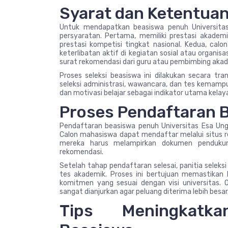
Syarat dan Ketentua
Untuk mendapatkan beasiswa penuh Universita
persyaratan. Pertama, memiliki prestasi akademi
prestasi kompetisi tingkat nasional. Kedua, ca
keterlibatan aktif di kegiatan sosial atau organi
surat rekomendasi dari guru atau pembimbing akad
Proses seleksi beasiswa ini dilakukan secara tr
seleksi administrasi, wawancara, dan tes kemamp
dan motivasi belajar sebagai indikator utama kela
Proses Pendaftaran 
Pendaftaran beasiswa penuh Universitas Esa U
Calon mahasiswa dapat mendaftar melalui situs re
mereka harus melampirkan dokumen pendukung 
rekomendasi.
Setelah tahap pendaftaran selesai, panitia sele
tes akademik. Proses ini bertujuan memastika
komitmen yang sesuai dengan visi universitas. 
sangat dianjurkan agar peluang diterima lebih besar
Tips Meningkatk