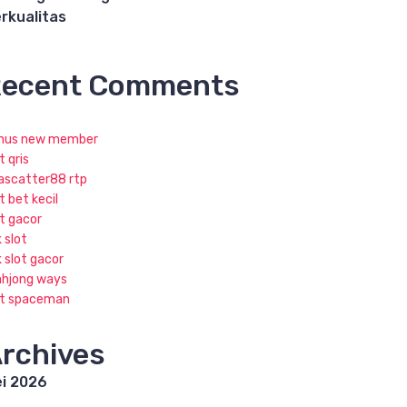
rkualitas
ecent Comments
nus new member
t qris
jascatter88 rtp
t bet kecil
ot gacor
k slot
k slot gacor
hjong ways
ot spaceman
rchives
i 2026