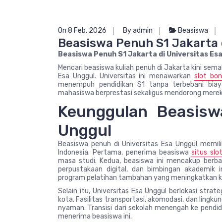
On 8 Feb, 2026
By admin
Beasiswa
Beasiswa Penuh S1 Jakarta 
Beasiswa Penuh S1 Jakarta di Universitas Es
Mencari beasiswa kuliah penuh di Jakarta kini sem
Esa Unggul. Universitas ini menawarkan
slot bo
menempuh pendidikan S1 tanpa terbebani biay
mahasiswa berprestasi sekaligus mendorong mere
Keunggulan Beasisw
Unggul
Beasiswa penuh di Universitas Esa Unggul memilik
Indonesia. Pertama, penerima beasiswa
situs slo
masa studi. Kedua, beasiswa ini mencakup berbag
perpustakaan digital, dan bimbingan akademik 
program pelatihan tambahan yang meningkatkan 
Selain itu, Universitas Esa Unggul berlokasi strat
kota. Fasilitas transportasi, akomodasi, dan lingk
nyaman. Transisi dari sekolah menengah ke pendid
menerima beasiswa ini.