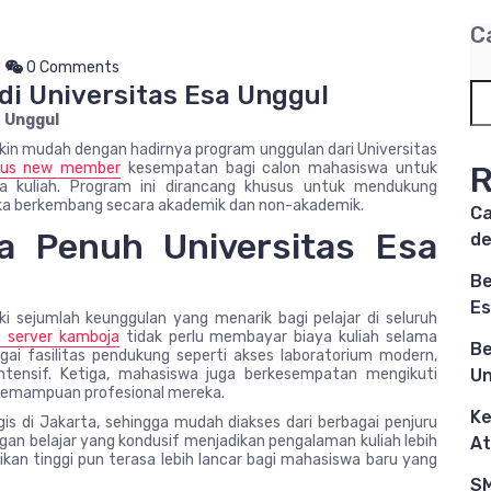
C
0 Comments
di Universitas Esa Unggul
a Unggul
akin mudah dengan hadirnya program unggulan dari Universitas
nus new member
kesempatan bagi calon mahasiswa untuk
R
a kuliah. Program ini dirancang khusus untuk mendukung
ka berkembang secara akademik dan non-akademik.
Ca
a Penuh Universitas Esa
d
Be
Es
i sejumlah keunggulan yang menarik bagi pelajar di seluruh
t server kamboja
tidak perlu membayar biaya kuliah selama
Be
ai fasilitas pendukung seperti akses laboratorium modern,
intensif. Ketiga, mahasiswa juga berkesempatan mengikuti
Un
kemampuan profesional mereka.
Ke
egis di Jakarta, sehingga mudah diakses dari berbagai penjuru
ungan belajar yang kondusif menjadikan pengalaman kuliah lebih
At
ikan tinggi pun terasa lebih lancar bagi mahasiswa baru yang
SM