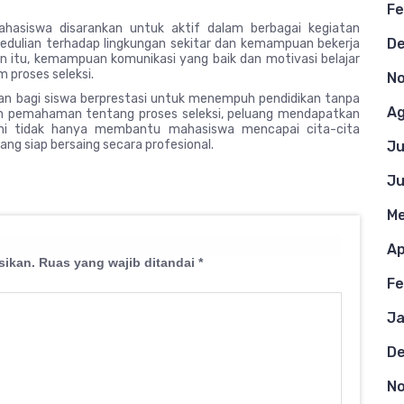
Fe
ahasiswa disarankan untuk aktif dalam berbagai kegiatan
D
epedulian terhadap lingkungan sekitar dan kemampuan bekerja
n itu, kemampuan komunikasi yang baik dan motivasi belajar
 proses seleksi.
N
an bagi siswa berprestasi untuk menempuh pendidikan tanpa
Ag
an pemahaman tentang proses seleksi, peluang mendapatkan
 ini tidak hanya membantu mahasiswa mencapai cita-cita
ng siap bersaing secara profesional.
Ju
Ju
Me
Ap
sikan.
Ruas yang wajib ditandai
*
Fe
Ja
D
N