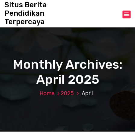
S
Situs Berita
k
Pendidikan
i
Terpercaya
p
t
o
c
o
n
Monthly Archives:
t
e
April 2025
n
t
Home
2025
April