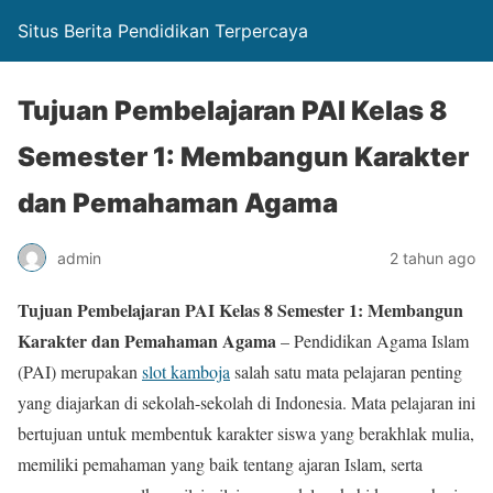
Situs Berita Pendidikan Terpercaya
Tujuan Pembelajaran PAI Kelas 8
Semester 1: Membangun Karakter
dan Pemahaman Agama
admin
2 tahun ago
Tujuan Pembelajaran PAI Kelas 8 Semester 1: Membangun
Karakter dan Pemahaman Agama
– Pendidikan Agama Islam
(PAI) merupakan
slot kamboja
salah satu mata pelajaran penting
yang diajarkan di sekolah-sekolah di Indonesia. Mata pelajaran ini
bertujuan untuk membentuk karakter siswa yang berakhlak mulia,
memiliki pemahaman yang baik tentang ajaran Islam, serta