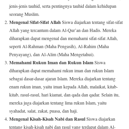
jenis-jenis tauhid, serta pentingnya tauhid dalam kehidupan
seorang Muslim.
Mengenal Sifat-Sifat Allah
Siswa diajarkan tentang sifat-sifat
Allah yang tercantum dalam Al-Qur’an dan Hadis. Mereka
diharapkan dapat mengenal dan memahami sifat-sifat Allah,
seperti Al-Rahman (Maha Pengasih), Al-Rahim (Maha
Penyayang), dan Al-Alim (Maha Mengetahui).
Memahami Rukun Iman dan Rukun Islam
Siswa
diharapkan dapat memahami rukun iman dan rukun Islam
sebagai dasar-dasar ajaran Islam. Mereka diajarkan tentang
enam rukun iman, yaitu iman kepada Allah, malaikat, kitab-
kitab, rasul-rasul, hari kiamat, dan qada dan qadar. Selain itu,
mereka juga diajarkan tentang lima rukun Islam, yaitu
syahadat, salat, zakat, puasa, dan haji.
Mengenal Kisah-Kisah Nabi dan Rasul
Siswa diajarkan
tentang kisah-kisah nabi dan rasul yang terdapat dalam Al-