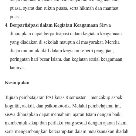
puasa, syarat dan rukun puasa, serta hikmah dan manfaat
puasa.
Berpartisipasi dalam Kegiatan Keagamaan
Siswa
diharapkan dapat berpartisipasi dalam kegiatan keagamaan
yang diadakan di sekolah maupun di masyarakat. Mereka
diajarkan untuk aktif dalam kegiatan seperti pengajian,
peringatan hari besar Islam, dan kegiatan sosial keagamaan
lainnya.
Kesimpulan
Tujuan pembelajaran PAI kelas 8 semester 1 mencakup aspek
kognitif, afektif, dan psikomotorik. Melalui pembelajaran ini,
siswa diharapkan dapat memahami ajaran Islam dengan baik,
membentuk sikap dan perilaku yang sesuai dengan ajaran Islam,
serta mengembangkan keterampilan dalam melaksanakan ibadah