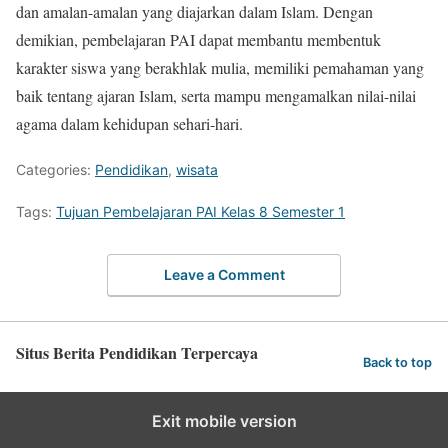
dan amalan-amalan yang diajarkan dalam Islam. Dengan
demikian, pembelajaran PAI dapat membantu membentuk
karakter siswa yang berakhlak mulia, memiliki pemahaman yang
baik tentang ajaran Islam, serta mampu mengamalkan nilai-nilai
agama dalam kehidupan sehari-hari.
Categories:
Pendidikan
,
wisata
Tags:
Tujuan Pembelajaran PAI Kelas 8 Semester 1
Leave a Comment
Situs Berita Pendidikan Terpercaya
Back to top
Exit mobile version