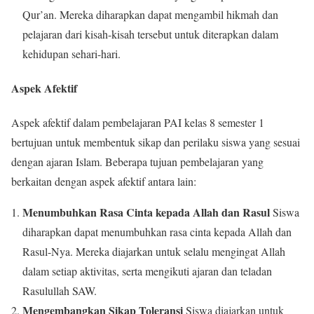
Qur’an. Mereka diharapkan dapat mengambil hikmah dan
pelajaran dari kisah-kisah tersebut untuk diterapkan dalam
kehidupan sehari-hari.
Aspek Afektif
Aspek afektif dalam pembelajaran PAI kelas 8 semester 1
bertujuan untuk membentuk sikap dan perilaku siswa yang sesuai
dengan ajaran Islam. Beberapa tujuan pembelajaran yang
berkaitan dengan aspek afektif antara lain:
Menumbuhkan Rasa Cinta kepada Allah dan Rasul
Siswa
diharapkan dapat menumbuhkan rasa cinta kepada Allah dan
Rasul-Nya. Mereka diajarkan untuk selalu mengingat Allah
dalam setiap aktivitas, serta mengikuti ajaran dan teladan
Rasulullah SAW.
Mengembangkan Sikap Toleransi
Siswa diajarkan untuk