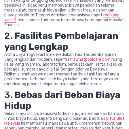
kuliah yang di tanggung sepenuhnya. Mahasiswa yang mendapat
beasiswa ini tidak perlu membayar biaya pendidikan selama
masa kuliah, termasuk biaya ujian, administrasi, dan bahkan
biaya praktikum. Dengan demikian, mahasiswa dapat
mahjong
wins 3
fokus pada studi tanpa harus khawatir mengenai masalah
finansial.
2.
Fasilitas Pembelajaran
yang Lengkap
Atma Jaya Yogyakarta menyediakan fasilitas pembelajaran
yang lengkap dan modern, seperti
strawhatpoolcare.com
ruang
kelas yang nyaman, laboratorium, perpustakaan, serta akses ke
berbagai sumber daya di gital. Dengan adanya Beasiswa
Bidikmisi, mahasiswa dapat memanfaatkan fasilitas ini tanpa
perlu merasa terbebani oleh biaya kuliah, yang tentunya akan
mendukung proses belajar mereka agar lebih optimal.
3.
Bebas dari Beban Biaya
Hidup
Selain biaya kuliah, Beasiswa Bidikmisi juga memberikan bantuan
untuk biaya hidup, seperti uang saku bulanan. Bantuan
Situs Slot
Malaysia
ini membantu mahasiswa untuk memenuhi kebutuhan
sehari-hari mereka, seperti transportasi, makan, dan kebutuhan