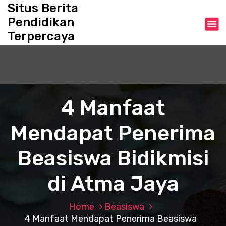
S
Situs Berita
k
Pendidikan
i
Terpercaya
p
t
o
c
o
n
4 Manfaat
t
e
Mendapat Penerima
n
t
Beasiswa Bidikmisi
di Atma Jaya
Home
Beasiswa
4 Manfaat Mendapat Penerima Beasiswa