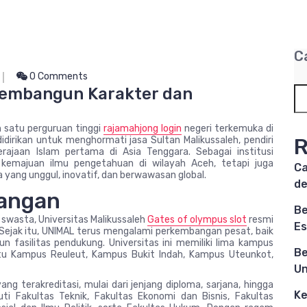
C
0 Comments
 Membangun Karakter dan
h satu perguruan tinggi
rajamahjong login
negeri terkemuka di
R
 didirikan untuk menghormati jasa Sultan Malikussaleh, pendiri
ajaan Islam pertama di Asia Tenggara. Sebagai institusi
 kemajuan ilmu pengetahuan di wilayah Aceh, tetapi juga
Ca
yang unggul, inovatif, dan berwawasan global.
d
bangan
Be
 swasta, Universitas Malikussaleh
Gates of olympus slot
resmi
Es
 Sejak itu, UNIMAL terus mengalami perkembangan pesat, baik
n fasilitas pendukung. Universitas ini memiliki lima kampus
Be
itu Kampus Reuleut, Kampus Bukit Indah, Kampus Uteunkot,
Un
g terakreditasi, mulai dari jenjang diploma, sarjana, hingga
Ke
ti Fakultas Teknik, Fakultas Ekonomi dan Bisnis, Fakultas