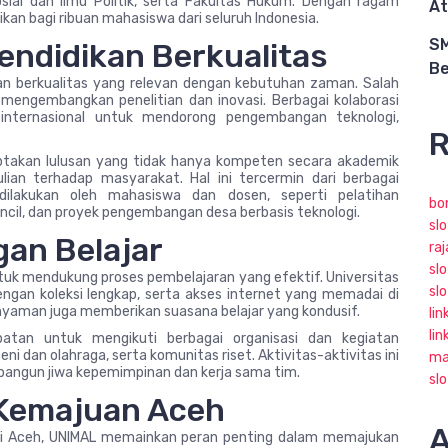
osial dan Ilmu Politik, serta Fakultas Hukum. Dengan ragam
At
kan bagi ribuan mahasiswa dari seluruh Indonesia.
SM
ndidikan Berkualitas
Be
n berkualitas yang relevan dengan kebutuhan zaman. Salah
 mengembangkan penelitian dan inovasi. Berbagai kolaborasi
 internasional untuk mendorong pengembangan teknologi,
R
ciptakan lulusan yang tidak hanya kompeten secara akademik
lian terhadap masyarakat. Hal ini tercermin dari berbagai
ilakukan oleh mahasiswa dan dosen, seperti pelatihan
bo
ncil, dan proyek pengembangan desa berbasis teknologi.
slo
gan Belajar
ra
slo
ntuk mendukung proses pembelajaran yang efektif. Universitas
sl
engan koleksi lengkap, serta akses internet yang memadai di
nyaman juga memberikan suasana belajar yang kondusif.
lin
lin
patan untuk mengikuti berbagai organisasi dan kegiatan
ni dan olahraga, serta komunitas riset. Aktivitas-aktivitas ini
ma
ngun jiwa kepemimpinan dan kerja sama tim.
sl
Kemajuan Aceh
A
r di Aceh, UNIMAL memainkan peran penting dalam memajukan