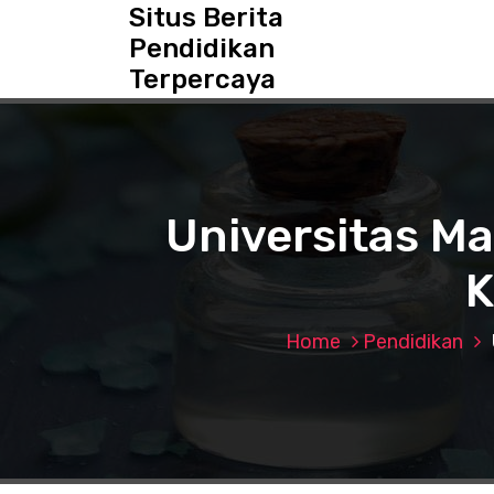
S
Situs Berita
k
Pendidikan
i
Terpercaya
p
t
o
c
o
n
Universitas M
t
e
K
n
t
Home
Pendidikan