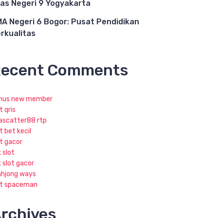
as Negeri 9 Yogyakarta
A Negeri 6 Bogor: Pusat Pendidikan
rkualitas
ecent Comments
nus new member
t qris
jascatter88 rtp
t bet kecil
ot gacor
k slot
k slot gacor
hjong ways
ot spaceman
rchives