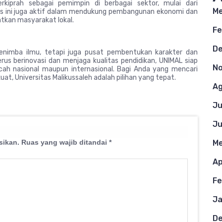
erkiprah sebagai pemimpin di berbagai sektor, mulai dari
Me
itas ini juga aktif dalam mendukung pembangunan ekonomi dan
atkan masyarakat lokal.
Fe
D
enimba ilmu, tetapi juga pusat pembentukan karakter dan
s berinovasi dan menjaga kualitas pendidikan, UNIMAL siap
N
cah nasional maupun internasional. Bagi Anda yang mencari
kuat, Universitas Malikussaleh adalah pilihan yang tepat.
Ag
Ju
Ju
sikan.
Ruas yang wajib ditandai
*
Me
Ap
Fe
Ja
D