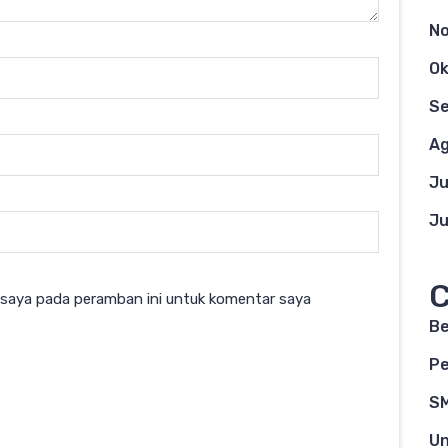
N
Ok
S
Ag
Ju
Ju
C
 saya pada peramban ini untuk komentar saya
Be
Pe
S
Un