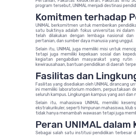
Pertanian, Fakultas Kedokteran, Fakultas Ilmu S
program tersebut, UNIMAL menjadi destinasi pendidi
Komitmen terhadap Pe
UNIMAL berkomitmen untuk memberikan pendidika
satu buktinya adalah fokus universitas ini dalam
telah dilakukan dengan lembaga nasional dan
pertanian, dan sumber daya manusia yang unggul.
Selain itu, UNIMAL juga memiliki misi untuk men
tetapi juga memiliki kepekaan sosial dan kepedu
kegiatan pengabdian masyarakat yang rutin d
kewirausahaan, bantuan pendidikan di daerah terpe
Fasilitas dan Lingkun
Fasilitas yang disediakan oleh UNIMAL dirancang u
ini memiliki laboratorium modern, perpustakaan d
seluruh kampus. Lingkungan kampus yang asri dan 
Selain itu, mahasiswa UNIMAL memiliki kesem
ekstrakurikuler, seperti himpunan mahasiswa, klub se
tidak hanya menambah wawasan tetapi juga memba
Peran UNIMAL dalam 
Sebagai salah satu institusi pendidikan terbesa