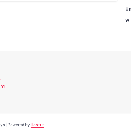
Un
wi
s
smi
aya | Powered by
Hantus