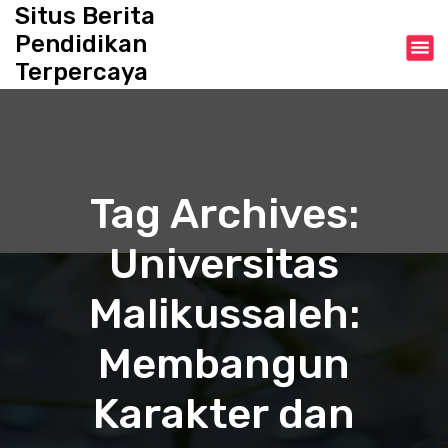
S
Situs Berita
k
Pendidikan
i
Terpercaya
p
t
o
c
o
n
Tag Archives:
t
e
Universitas
n
t
Malikussaleh:
Membangun
Karakter dan