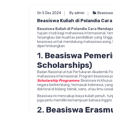
On 5 Des 2024
By admin
Beasiswa
Beasiswa Kuliah di Polandia Ca
Beasiswa Kuliah di Polandia Cara Menda
tujuan studi bagi mahasiswa internasional, ter
terjangkau dan kualitas pendidikan yang tingg
beasiswa untuk mendukung mahasiswa asing. Be
dipertimbangkan
1.
Beasiswa Pemeri
Scholarships)
Badan Nasional untuk Pertukaran Akademik Po
mahasiswa internasional. Program beasiswa p
Scholarship Programme
. Beasiswa ini khus
negara berkembang, termasuk Indonesia, yang i
doktoral di bidang teknik, sains, atau ilmu sosial
Beasiswa ini mencakup biaya kuliah penuh, tun
juga perlu memiliki kemampuan bahasa Inggris 
2.
Beasiswa Erasm