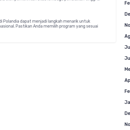
Fe
D
di Polandia dapat menjadi langkah menarik untuk
N
sional. Pastikan Anda memilih program yang sesuai
Ag
Ju
Ju
Me
Ap
Fe
Ja
D
N