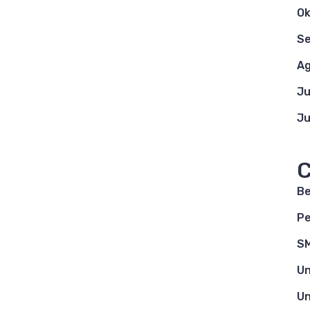
Ok
S
Ag
Ju
Ju
C
Be
Pe
S
Un
Un