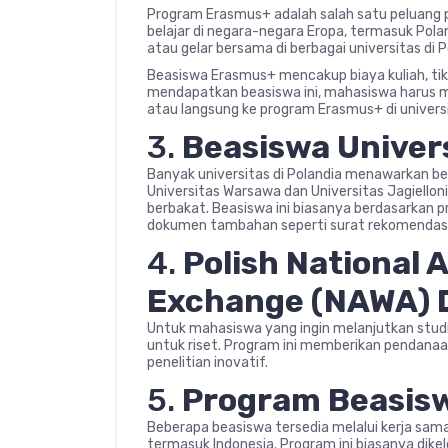
Program Erasmus+ adalah salah satu peluang p
belajar di negara-negara Eropa, termasuk Pol
atau gelar bersama di berbagai universitas di P
Beasiswa Erasmus+ mencakup biaya kuliah, tike
mendapatkan beasiswa ini, mahasiswa harus me
atau langsung ke program Erasmus+ di universi
3.
Beasiswa Univers
Banyak universitas di Polandia menawarkan bea
Universitas Warsawa dan Universitas Jagiell
berbakat. Beasiswa ini biasanya berdasarkan 
dokumen tambahan seperti surat rekomendasi 
4.
Polish National
Exchange (NAWA) D
Untuk mahasiswa yang ingin melanjutkan stud
untuk riset. Program ini memberikan pendanaan
penelitian inovatif.
5.
Program Beasisw
Beberapa beasiswa tersedia melalui kerja sama 
termasuk Indonesia. Program ini biasanya dikel