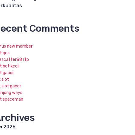
rkualitas
ecent Comments
nus new member
t qris
jascatter88 rtp
t bet kecil
ot gacor
k slot
k slot gacor
hjong ways
ot spaceman
rchives
i 2026