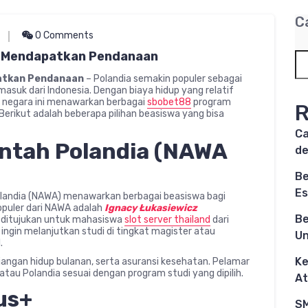
C
0 Comments
ra Mendapatkan Pendanaan
patkan Pendanaan
– Polandia semakin populer sebagai
masuk dari Indonesia. Dengan biaya hidup yang relatif
i, negara ini menawarkan berbagai
sbobet88
program
R
rikut adalah beberapa pilihan beasiswa yang bisa
Ca
ntah Polandia (NAWA
d
Be
Es
landia (NAWA) menawarkan berbagai beasiswa bagi
opuler dari NAWA adalah
Ignacy Łukasiewicz
Be
us ditujukan untuk mahasiswa
slot server thailand
dari
ngin melanjutkan studi di tingkat magister atau
Un
.
Ke
jangan hidup bulanan, serta asuransi kesehatan. Pelamar
atau Polandia sesuai dengan program studi yang dipilih.
At
us+
SM