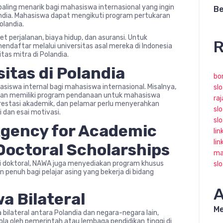
aling menarik bagi mahasiswa internasional yang ingin
Be
andia. Mahasiswa dapat mengikuti program pertukaran
olandia.
t perjalanan, biaya hidup, dan asuransi. Untuk
R
ndaftar melalui universitas asal mereka di Indonesia
tas mitra di Polandia.
itas di Polandia
bo
siswa internal bagi mahasiswa internasional. Misalnya,
slo
onian memiliki program pendanaan untuk mahasiswa
ra
prestasi akademik, dan pelamar perlu menyerahkan
slo
dan esai motivasi.
sl
 Agency for Academic
lin
lin
octoral Scholarships
ma
i doktoral, NAWA juga menyediakan program khusus
sl
 penuh bagi pelajar asing yang bekerja di bidang
A
a Bilateral
Me
bilateral antara Polandia dan negara-negara lain,
ola oleh pemerintah atau lembaga pendidikan tinggi di