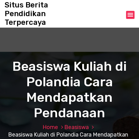
S
Situs Berita
k
Pendidikan
i
Terpercaya
p
t
o
c
o
n
Beasiswa Kuliah di
t
e
Polandia Cara
n
t
Mendapatkan
Pendanaan
Home
Beasiswa
Beasiswa Kuliah di Polandia Cara Mendapatkan