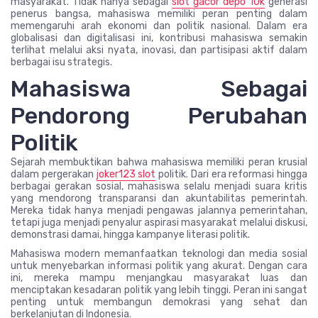
masyarakat. Tidak hanya sebagai
slot gacor depo 10k
generasi
penerus bangsa, mahasiswa memiliki peran penting dalam
memengaruhi arah ekonomi dan politik nasional. Dalam era
globalisasi dan digitalisasi ini, kontribusi mahasiswa semakin
terlihat melalui aksi nyata, inovasi, dan partisipasi aktif dalam
berbagai isu strategis.
Mahasiswa Sebagai
Pendorong Perubahan
Politik
Sejarah membuktikan bahwa mahasiswa memiliki peran krusial
dalam pergerakan
joker123 slot
politik. Dari era reformasi hingga
berbagai gerakan sosial, mahasiswa selalu menjadi suara kritis
yang mendorong transparansi dan akuntabilitas pemerintah.
Mereka tidak hanya menjadi pengawas jalannya pemerintahan,
tetapi juga menjadi penyalur aspirasi masyarakat melalui diskusi,
demonstrasi damai, hingga kampanye literasi politik.
Mahasiswa modern memanfaatkan teknologi dan media sosial
untuk menyebarkan informasi politik yang akurat. Dengan cara
ini, mereka mampu menjangkau masyarakat luas dan
menciptakan kesadaran politik yang lebih tinggi. Peran ini sangat
penting untuk membangun demokrasi yang sehat dan
berkelanjutan di Indonesia.