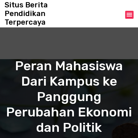
S
Situs Berita
k
Pendidikan
i
Terpercaya
p
t
o
c
o
n
Peran Mahasiswa
t
e
Dari Kampus ke
n
t
Panggung
Perubahan Ekonomi
dan Politik