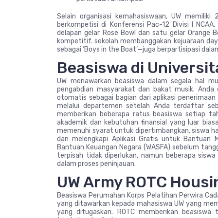
Selain organisasi kemahasiswaan, UW memiliki 
berkompetisi di Konferensi Pac-12 Divisi I NCAA.
delapan gelar Rose Bowl dan satu gelar Orange Bo
kompetitif. sekolah membanggakan kejuaraan dayu
sebagai ‘Boys in the Boat’—juga berpartisipasi dalam
Beasiswa di Universi
UW menawarkan beasiswa dalam segala hal mula
pengabdian masyarakat dan bakat musik. Anda 
otomatis sebagai bagian dari aplikasi penerimaa
melalui departemen setelah Anda terdaftar se
memberikan beberapa ratus beasiswa setiap ta
akademik dan kebutuhan finansial yang luar bia
memenuhi syarat untuk dipertimbangkan, siswa ha
dan melengkapi Aplikasi Gratis untuk Bantuan 
Bantuan Keuangan Negara (WASFA) sebelum tanggal
terpisah tidak diperlukan, namun beberapa sisw
dalam proses peninjauan.
UW Army ROTC Housin
Beasiswa Perumahan Korps Pelatihan Perwira Cad
yang ditawarkan kepada mahasiswa UW yang memenu
yang ditugaskan. ROTC memberikan beasiswa 