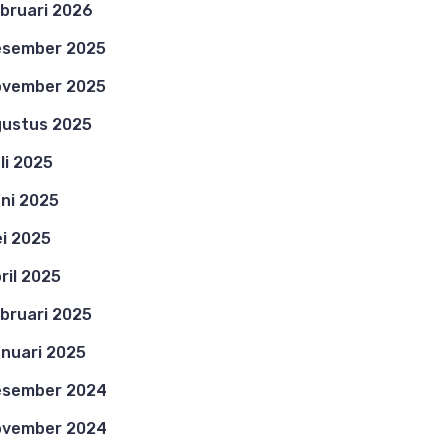
bruari 2026
esember 2025
ovember 2025
ustus 2025
li 2025
ni 2025
i 2025
ril 2025
bruari 2025
nuari 2025
esember 2024
ovember 2024