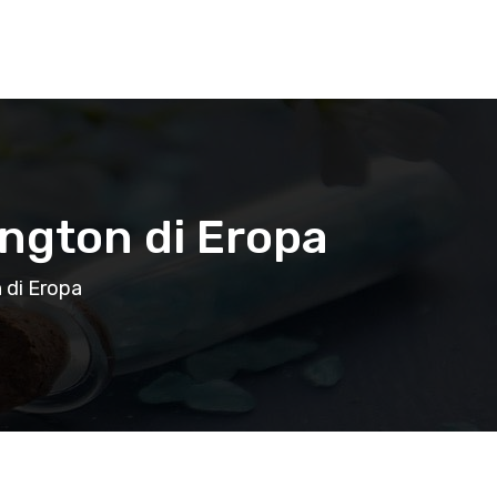
ington di Eropa
 di Eropa