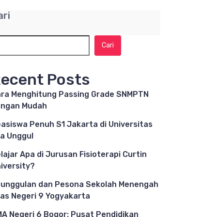
ari
Cari
ecent Posts
ra Menghitung Passing Grade SNMPTN
engan Mudah
asiswa Penuh S1 Jakarta di Universitas
a Unggul
lajar Apa di Jurusan Fisioterapi Curtin
iversity?
unggulan dan Pesona Sekolah Menengah
as Negeri 9 Yogyakarta
A Negeri 6 Bogor: Pusat Pendidikan