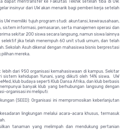
a dapat mentransfer ke Fakultas Teknik setelah tiba di UW.
lar insinyur dari UW akan menarik bagi pemberi kerja setelah
nis UW memiliki tujuh program studi: akuntansi, kewirausahaan,
 sistem informasi, pemasaran, serta manajemen operasi dan
rima sekitar 200 siswa secara langsung, namun siswa lainnya
 selektif jika telah menempuh 60 unit studi umum, dan telah
ah. Sekolah Asuh dikenal dengan mahasiswa bisnis berprestasi
pilihan mereka.
t lebih dari 950 organisasi kemahasiswaan di kampus. Sekitar
i sistem kehidupan Yunani, yang diikuti oleh 14% siswa. UW
beMed, klub budaya seperti Klub Dansa Afrika, dan klub berbasis
ga mempunyai banyak klub yang berhubungan langsung dengan
i-organisasi ini meliputi:
kungan (SEED): Organisasi ini mempromosikan keberlanjutan
kesadaran lingkungan melalui acara-acara khusus, termasuk
ah.
ilkan tanaman yang melimpah dan mendukung pertanian