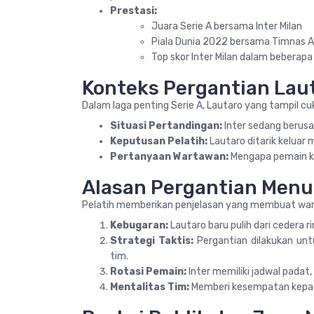
Prestasi:
Juara Serie A bersama Inter Milan
Piala Dunia 2022 bersama Timnas A
Top skor Inter Milan dalam beberapa
Konteks Pergantian Lau
Dalam laga penting Serie A, Lautaro yang tampil cuk
Situasi Pertandingan:
Inter sedang berus
Keputusan Pelatih:
Lautaro ditarik keluar 
Pertanyaan Wartawan:
Mengapa pemain ku
Alasan Pergantian Menu
Pelatih memberikan penjelasan yang membuat war
Kebugaran:
Lautaro baru pulih dari cedera ri
Strategi Taktis:
Pergantian dilakukan un
tim.
Rotasi Pemain:
Inter memiliki jadwal padat,
Mentalitas Tim:
Memberi kesempatan kepada 