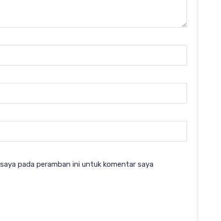
 saya pada peramban ini untuk komentar saya