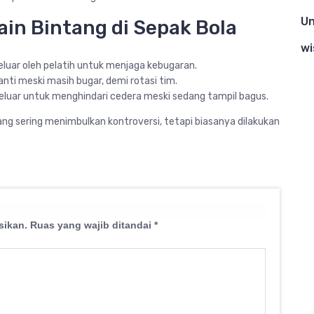
Un
in Bintang di Sepak Bola
wi
eluar oleh pelatih untuk menjaga kebugaran.
anti meski masih bugar, demi rotasi tim.
keluar untuk menghindari cedera meski sedang tampil bagus.
ng sering menimbulkan kontroversi, tetapi biasanya dilakukan
sikan.
Ruas yang wajib ditandai
*