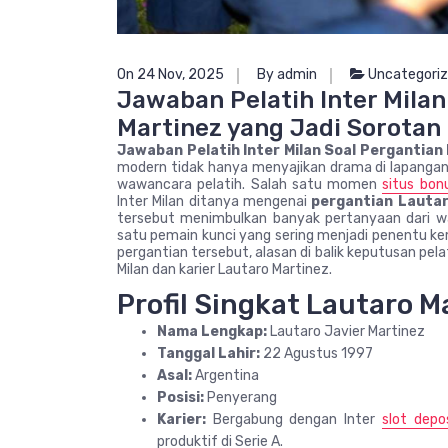
On 24 Nov, 2025
By admin
Uncategori
Jawaban Pelatih Inter Milan
Martinez yang Jadi Sorotan 
Jawaban Pelatih Inter Milan Soal Pergantian
modern tidak hanya menyajikan drama di lapangan, 
wawancara pelatih. Salah satu momen
situs bo
Inter Milan ditanya mengenai
pergantian Lautar
tersebut menimbulkan banyak pertanyaan dari wa
satu pemain kunci yang sering menjadi penentu ke
pergantian tersebut, alasan di balik keputusan pelat
Milan dan karier Lautaro Martinez.
Profil Singkat Lautaro M
Nama Lengkap:
Lautaro Javier Martinez
Tanggal Lahir:
22 Agustus 1997
Asal:
Argentina
Posisi:
Penyerang
Karier:
Bergabung dengan Inter
slot depo
produktif di Serie A.