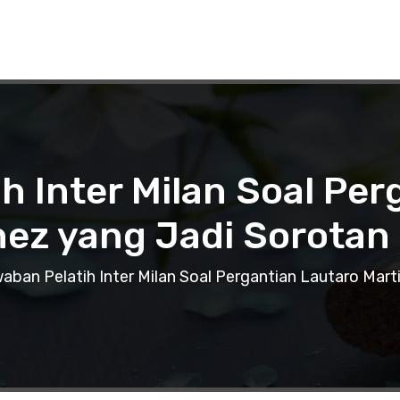
h Inter Milan Soal Per
nez yang Jadi Sorotan 
aban Pelatih Inter Milan Soal Pergantian Lautaro Mart