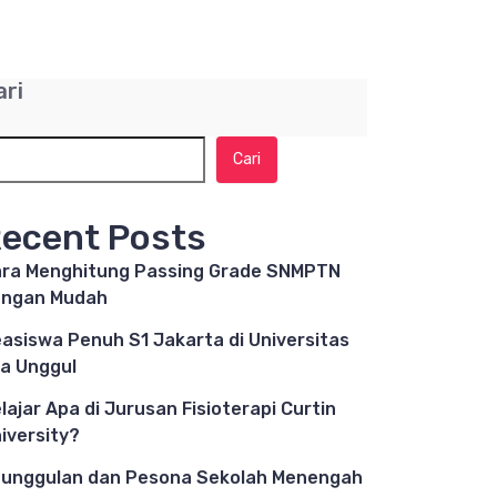
ari
Cari
ecent Posts
ra Menghitung Passing Grade SNMPTN
engan Mudah
asiswa Penuh S1 Jakarta di Universitas
a Unggul
lajar Apa di Jurusan Fisioterapi Curtin
iversity?
unggulan dan Pesona Sekolah Menengah