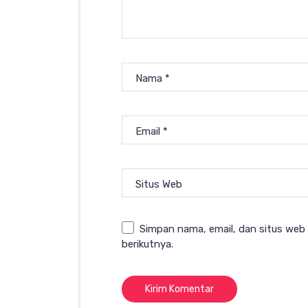
Nama
*
Email
*
Situs Web
Simpan nama, email, dan situs web
berikutnya.