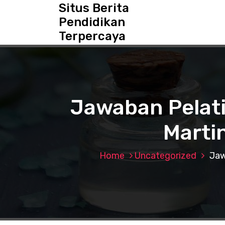
S
Situs Berita
k
Pendidikan
i
Terpercaya
p
t
o
c
o
n
Jawaban Pelati
t
e
Marti
n
t
Home
Uncategorized
Jaw