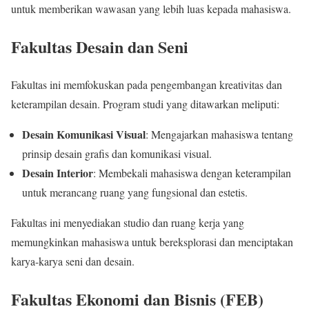
untuk memberikan wawasan yang lebih luas kepada mahasiswa.
Fakultas Desain dan Seni
Fakultas ini memfokuskan pada pengembangan kreativitas dan
keterampilan desain. Program studi yang ditawarkan meliputi:
Desain Komunikasi Visual
: Mengajarkan mahasiswa tentang
prinsip desain grafis dan komunikasi visual.
Desain Interior
: Membekali mahasiswa dengan keterampilan
untuk merancang ruang yang fungsional dan estetis.
Fakultas ini menyediakan studio dan ruang kerja yang
memungkinkan mahasiswa untuk bereksplorasi dan menciptakan
karya-karya seni dan desain.
Fakultas Ekonomi dan Bisnis (FEB)