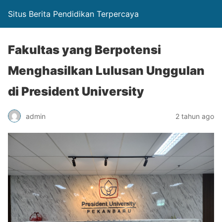
Situs Berita Pendidikan Terpercaya
Fakultas yang Berpotensi
Menghasilkan Lulusan Unggulan
di President University
admin
2 tahun ago