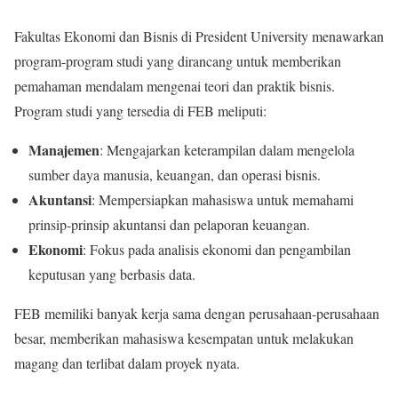
Fakultas Ekonomi dan Bisnis di President University menawarkan
program-program studi yang dirancang untuk memberikan
pemahaman mendalam mengenai teori dan praktik bisnis.
Program studi yang tersedia di FEB meliputi:
Manajemen
: Mengajarkan keterampilan dalam mengelola
sumber daya manusia, keuangan, dan operasi bisnis.
Akuntansi
: Mempersiapkan mahasiswa untuk memahami
prinsip-prinsip akuntansi dan pelaporan keuangan.
Ekonomi
: Fokus pada analisis ekonomi dan pengambilan
keputusan yang berbasis data.
FEB memiliki banyak kerja sama dengan perusahaan-perusahaan
besar, memberikan mahasiswa kesempatan untuk melakukan
magang dan terlibat dalam proyek nyata.