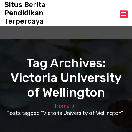
S
Situs Berita
k
Pendidikan
i
Terpercaya
p
t
o
c
o
n
Tag Archives:
t
e
Victoria University
n
t
of Wellington
Home
Posts tagged "Victoria University of Wellington"