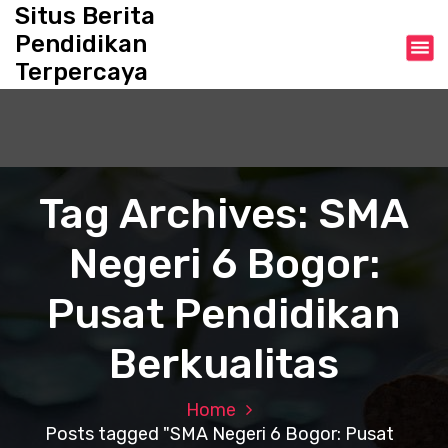
S
Situs Berita
k
Pendidikan
i
Terpercaya
p
t
o
c
o
n
Tag Archives: SMA
t
e
Negeri 6 Bogor:
n
t
Pusat Pendidikan
Berkualitas
Home
Posts tagged "SMA Negeri 6 Bogor: Pusat