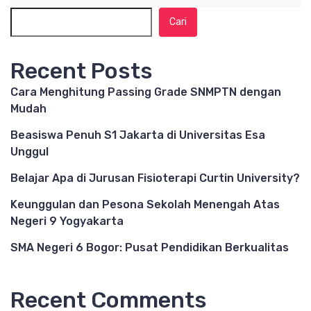
Cari
Recent Posts
Cara Menghitung Passing Grade SNMPTN dengan
Mudah
Beasiswa Penuh S1 Jakarta di Universitas Esa
Unggul
Belajar Apa di Jurusan Fisioterapi Curtin University?
Keunggulan dan Pesona Sekolah Menengah Atas
Negeri 9 Yogyakarta
SMA Negeri 6 Bogor: Pusat Pendidikan Berkualitas
Recent Comments