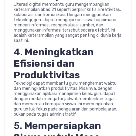
Literasi digital membantu guru mengembangkan
keterampilan abad 21 seperti berpikir kritis, kreativitas,
kolaborasi, dan komunikasi. Dengan menggunakan
teknologi, guru dapat mengajarkan siswa bagaimana
mencari informasi, mengevaluasi sumber, dan
menggunakan informasi tersebut secara efektif. Ini
adalah keterampilan yang sangat penting di dunia kerja
saat ini.
4.
Meningkatkan
Efisiensi dan
Produktivitas
Teknologi dapat membantu guru menghemat waktu
dan meningkatkan produktivitas. Misalnya, dengan
menggunakan aplikasi manajemen kelas, guru dapat
dengan mudah mengatur jadwal, memberikan tugas,
dan memantau kemajuan siswa. Ini memungkinkan
guru untuk fokus pada pengajaran dan pembelajaran,
bukan pada tugas administratif.
5.
Mempersiapkan