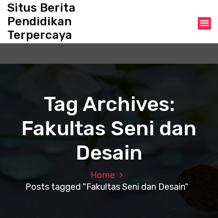
S
Situs Berita
k
Pendidikan
i
Terpercaya
p
t
o
c
o
n
Tag Archives:
t
e
Fakultas Seni dan
n
t
Desain
Home
Posts tagged "Fakultas Seni dan Desain"