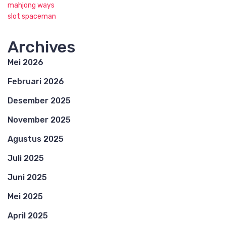
mahjong ways
slot spaceman
Archives
Mei 2026
Februari 2026
Desember 2025
November 2025
Agustus 2025
Juli 2025
Juni 2025
Mei 2025
April 2025