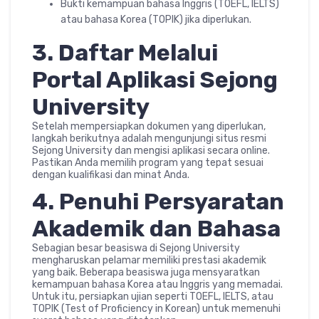
Bukti kemampuan bahasa Inggris (TOEFL, IELTS)
atau bahasa Korea (TOPIK) jika diperlukan.
3. Daftar Melalui
Portal Aplikasi Sejong
University
Setelah mempersiapkan dokumen yang diperlukan,
langkah berikutnya adalah mengunjungi situs resmi
Sejong University dan mengisi aplikasi secara online.
Pastikan Anda memilih program yang tepat sesuai
dengan kualifikasi dan minat Anda.
4. Penuhi Persyaratan
Akademik dan Bahasa
Sebagian besar beasiswa di Sejong University
mengharuskan pelamar memiliki prestasi akademik
yang baik. Beberapa beasiswa juga mensyaratkan
kemampuan bahasa Korea atau Inggris yang memadai.
Untuk itu, persiapkan ujian seperti TOEFL, IELTS, atau
TOPIK (Test of Proficiency in Korean) untuk memenuhi