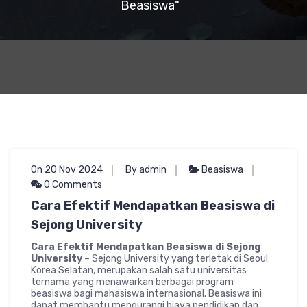
Beasiswa"
On 20 Nov 2024
By admin
Beasiswa
0 Comments
Cara Efektif Mendapatkan Beasiswa di
Sejong University
Cara Efektif Mendapatkan Beasiswa di Sejong
University
– Sejong University yang terletak di Seoul
Korea Selatan, merupakan salah satu universitas
ternama yang menawarkan berbagai program
beasiswa bagi mahasiswa internasional. Beasiswa ini
dapat membantu mengurangi biaya pendidikan dan