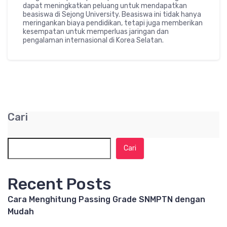
dapat meningkatkan peluang untuk mendapatkan
beasiswa di Sejong University. Beasiswa ini tidak hanya
meringankan biaya pendidikan, tetapi juga memberikan
kesempatan untuk memperluas jaringan dan
pengalaman internasional di Korea Selatan.
Cari
Cari
Recent Posts
Cara Menghitung Passing Grade SNMPTN dengan
Mudah