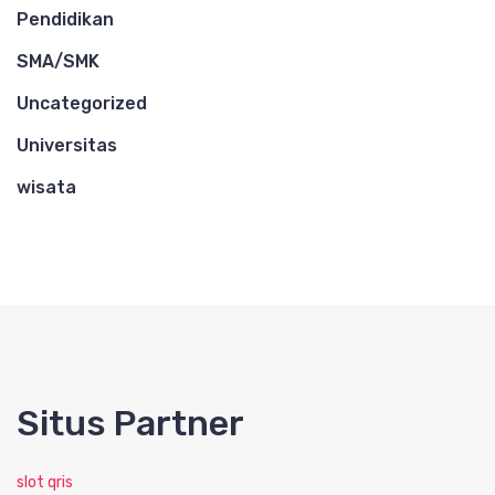
Pendidikan
SMA/SMK
Uncategorized
Universitas
wisata
Situs Partner
slot qris