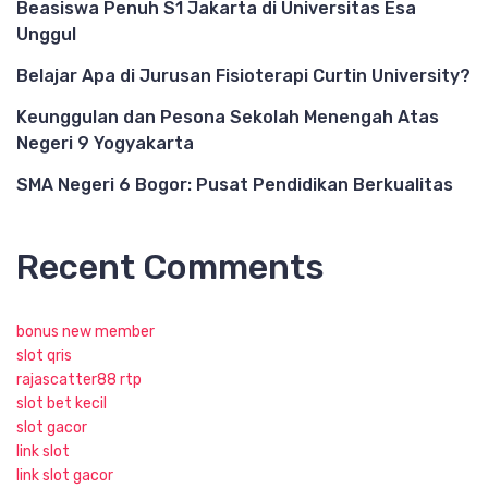
Beasiswa Penuh S1 Jakarta di Universitas Esa
Unggul
Belajar Apa di Jurusan Fisioterapi Curtin University?
Keunggulan dan Pesona Sekolah Menengah Atas
Negeri 9 Yogyakarta
SMA Negeri 6 Bogor: Pusat Pendidikan Berkualitas
Recent Comments
bonus new member
slot qris
rajascatter88 rtp
slot bet kecil
slot gacor
link slot
link slot gacor