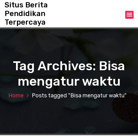
S
Situs Berita
k
Pendidikan
i
Terpercaya
p
t
o
c
o
n
Tag Archives: Bisa
t
e
mengatur waktu
n
t
Home
Posts tagged "Bisa mengatur waktu"