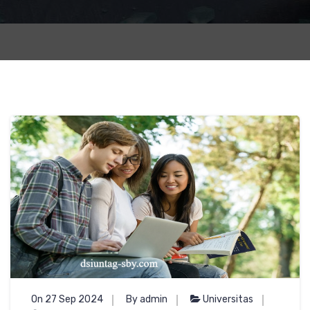
On 27 Sep 2024
By admin
Universitas