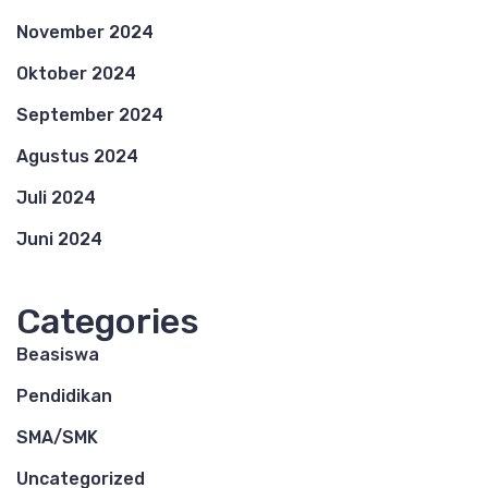
November 2024
Oktober 2024
September 2024
Agustus 2024
Juli 2024
Juni 2024
Categories
Beasiswa
Pendidikan
SMA/SMK
Uncategorized