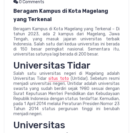
0 Comments
Beragam Kampus di Kota Magelang
yang Terkenal
Beragam Kampus di Kota Magelang yang Terkenal – Di
tahun 2023, ada 2 kampus dari Magelang, Jawa
Tengah, yang masuk jajaran universitas terbaik
Indonesia. Salah satu dari kedua universitas ini berada
di 150 besar peringkat nasional. Sementara itu,
universitas satunya lagi berada di 200 besar.
Universitas Tidar
Salah satu universitas negeri di Magelang adalah
Universitas Tidar
situs toto
(Untidar). Sebelum resmi
menjadi universitas negeri, Unitidar adalah universitas
swasta yang sudah berdiri sejak 1980 sesuai dengan
Surat Keputusan Menteri Pendidikan dan Kebudayaan
Republik Indonesia dengan status terdaftar. Kemudian,
pada 1 April 2014 melalui Peraturan Presiden Nomor 23
Tahun 2014 status perguruan tinggi ini berubah
menjadi negeri.
Universitas