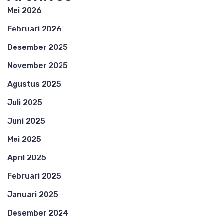
Mei 2026
Februari 2026
Desember 2025
November 2025
Agustus 2025
Juli 2025
Juni 2025
Mei 2025
April 2025
Februari 2025
Januari 2025
Desember 2024