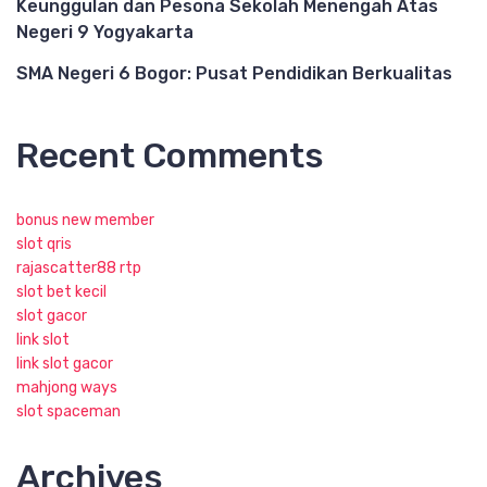
Keunggulan dan Pesona Sekolah Menengah Atas
Negeri 9 Yogyakarta
SMA Negeri 6 Bogor: Pusat Pendidikan Berkualitas
Recent Comments
bonus new member
slot qris
rajascatter88 rtp
slot bet kecil
slot gacor
link slot
link slot gacor
mahjong ways
slot spaceman
Archives