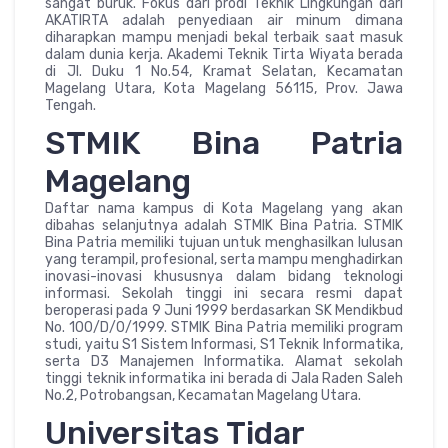
sangat buruk. Fokus dari prodi Teknik Lingkungan dari
AKATIRTA adalah penyediaan air minum dimana
diharapkan mampu menjadi bekal terbaik saat masuk
dalam dunia kerja. Akademi Teknik Tirta Wiyata berada
di Jl. Duku 1 No.54, Kramat Selatan, Kecamatan
Magelang Utara, Kota Magelang 56115, Prov. Jawa
Tengah.
STMIK Bina Patria
Magelang
Daftar nama kampus di Kota Magelang yang akan
dibahas selanjutnya adalah STMIK Bina Patria. STMIK
Bina Patria memiliki tujuan untuk menghasilkan lulusan
yang terampil, profesional, serta mampu menghadirkan
inovasi-inovasi khususnya dalam bidang teknologi
informasi. Sekolah tinggi ini secara resmi dapat
beroperasi pada 9 Juni 1999 berdasarkan SK Mendikbud
No. 100/D/0/1999. STMIK Bina Patria memiliki program
studi, yaitu S1 Sistem Informasi, S1 Teknik Informatika,
serta D3 Manajemen Informatika. Alamat sekolah
tinggi teknik informatika ini berada di Jala Raden Saleh
No.2, Potrobangsan, Kecamatan Magelang Utara.
Universitas Tidar