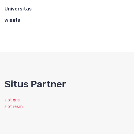
Universitas
wisata
Situs Partner
slot qris
slot resmi