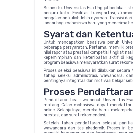
Selain itu, Universitas Esa Unggul berlokasi s
penjuru kota. Fasilitas transportasi, akomo
pengalaman kuliah lebih nyaman. Transisi dar
lancar bagi mahasiswa baru yang menerima bea
Syarat dan Ketent
Untuk mendapatkan beasiswa penuh Univer
beberapa persyaratan. Pertama, memiliki pre
nilai rapor atau prestasi kompetisi tingkat n
kepemimpinan dan keterlibatan aktif di kegi
program beasiswa mensyaratkan surat rekome
Proses seleksi beasiswa ini dilakukan secara
tahap seleksi administrasi, wawancara, 
pentingnya integritas dan motivasi belajar se
Proses Pendaftara
Pendaftaran beasiswa penuh Universitas E
matang. Calon mahasiswa dapat mendaftar me
online. Selanjutnya, mereka harus melampirka
prestasi, dan surat rekomendasi.
Setelah tahap pendaftaran selesai, panit
wawancara dan tes akademik. Proses ini b