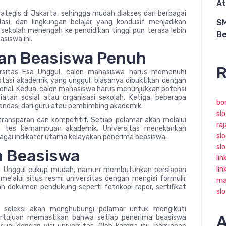
At
trategis di Jakarta, sehingga mudah diakses dari berbagai
dasi, dan lingkungan belajar yang kondusif menjadikan
SM
i sekolah menengah ke pendidikan tinggi pun terasa lebih
Be
siswa ini.
uan Beasiswa Penuh
R
sitas Esa Unggul, calon mahasiswa harus memenuhi
stasi akademik yang unggul, biasanya dibuktikan dengan
asional. Kedua, calon mahasiswa harus menunjukkan potensi
atan sosial atau organisasi sekolah. Ketiga, beberapa
bo
ndasi dari guru atau pembimbing akademik.
slo
 transparan dan kompetitif. Setiap pelamar akan melalui
ra
dan tes kemampuan akademik. Universitas menekankan
slo
bagai indikator utama kelayakan penerima beasiswa.
sl
n Beasiswa
lin
lin
sa Unggul cukup mudah, namun membutuhkan persiapan
lalui situs resmi universitas dengan mengisi formulir
ma
n dokumen pendukung seperti fotokopi rapor, sertifikat
sl
ia seleksi akan menghubungi pelamar untuk mengikuti
A
ertujuan memastikan bahwa setiap penerima beasiswa