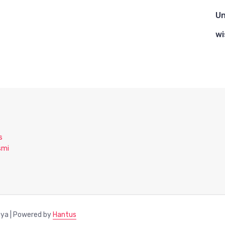
Un
wi
s
smi
aya | Powered by
Hantus