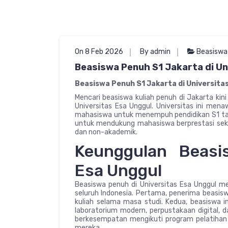
On 8 Feb 2026
By admin
Beasiswa
Beasiswa Penuh S1 Jakarta di Un
Beasiswa Penuh S1 Jakarta di Universita
Mencari beasiswa kuliah penuh di Jakarta ki
Universitas Esa Unggul. Universitas ini men
mahasiswa untuk menempuh pendidikan S1 tanp
untuk mendukung mahasiswa berprestasi se
dan non-akademik.
Keunggulan Beasi
Esa Unggul
Beasiswa penuh di Universitas Esa Unggul mem
seluruh Indonesia. Pertama, penerima beasi
kuliah selama masa studi. Kedua, beasiswa i
laboratorium modern, perpustakaan digital, d
berkesempatan mengikuti program pelatiha
mereka.