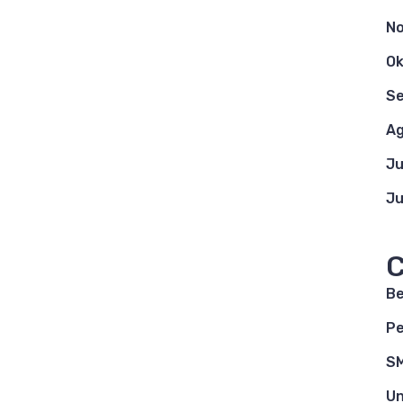
N
Ok
S
Ag
Ju
Ju
C
Be
Pe
S
Un