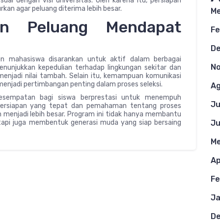
i dengan visi universitas. Oleh karena itu, persiapan
kan agar peluang diterima lebih besar.
Me
an Peluang Mendapat
Fe
D
on mahasiswa disarankan untuk aktif dalam berbagai
N
Menunjukkan kepedulian terhadap lingkungan sekitar dan
njadi nilai tambah. Selain itu, kemampuan komunikasi
 menjadi pertimbangan penting dalam proses seleksi.
Ag
kesempatan bagi siswa berprestasi untuk menempuh
Ju
 persiapan yang tepat dan pemahaman tentang proses
 menjadi lebih besar. Program ini tidak hanya membantu
tapi juga membentuk generasi muda yang siap bersaing
Ju
Me
Ap
Fe
Ja
D