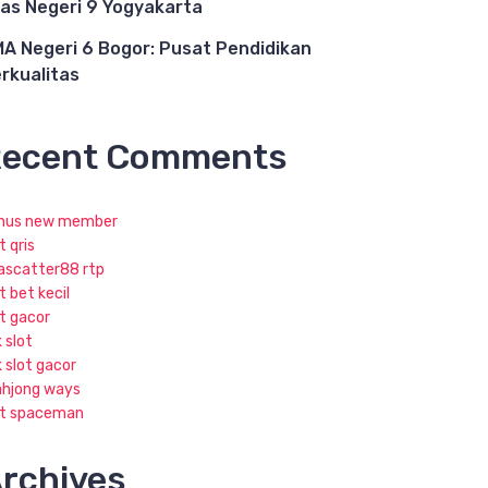
as Negeri 9 Yogyakarta
A Negeri 6 Bogor: Pusat Pendidikan
rkualitas
ecent Comments
nus new member
t qris
jascatter88 rtp
t bet kecil
ot gacor
k slot
k slot gacor
hjong ways
ot spaceman
rchives