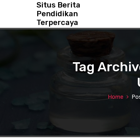
S
Situs Berita
k
Pendidikan
i
Terpercaya
p
t
o
c
o
n
Tag Archiv
t
e
n
t
Home
Pos