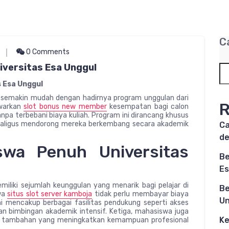
C
0 Comments
iversitas Esa Unggul
s Esa Unggul
ni semakin mudah dengan hadirnya program unggulan dari
R
awarkan
slot bonus new member
kesempatan bagi calon
a terbebani biaya kuliah. Program ini dirancang khusus
kaligus mendorong mereka berkembang secara akademik
Ca
d
swa Penuh Universitas
Be
Es
iliki sejumlah keunggulan yang menarik bagi pelajar di
Be
swa
situs slot server kamboja
tidak perlu membayar biaya
Un
ni mencakup berbagai fasilitas pendukung seperti akses
an bimbingan akademik intensif. Ketiga, mahasiswa juga
Ke
n tambahan yang meningkatkan kemampuan profesional