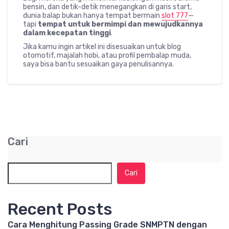
bensin, dan detik-detik menegangkan di garis start,
dunia balap bukan hanya tempat bermain
slot 777
—
tapi
tempat untuk bermimpi dan mewujudkannya
dalam kecepatan tinggi
.
Jika kamu ingin artikel ini disesuaikan untuk blog
otomotif, majalah hobi, atau profil pembalap muda,
saya bisa bantu sesuaikan gaya penulisannya.
Cari
Cari
Recent Posts
Cara Menghitung Passing Grade SNMPTN dengan