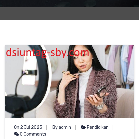
On 2 Jul 2025
By admin
Pendidikan
0 Comments