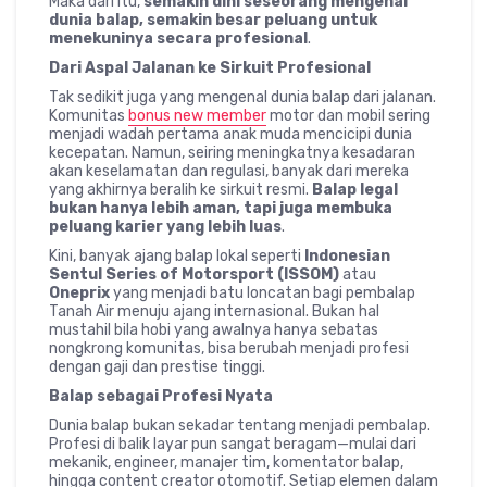
Maka dari itu,
semakin dini seseorang mengenal
dunia balap, semakin besar peluang untuk
menekuninya secara profesional
.
Dari Aspal Jalanan ke Sirkuit Profesional
Tak sedikit juga yang mengenal dunia balap dari jalanan.
Komunitas
bonus new member
motor dan mobil sering
menjadi wadah pertama anak muda mencicipi dunia
kecepatan. Namun, seiring meningkatnya kesadaran
akan keselamatan dan regulasi, banyak dari mereka
yang akhirnya beralih ke sirkuit resmi.
Balap legal
bukan hanya lebih aman, tapi juga membuka
peluang karier yang lebih luas
.
Kini, banyak ajang balap lokal seperti
Indonesian
Sentul Series of Motorsport (ISSOM)
atau
Oneprix
yang menjadi batu loncatan bagi pembalap
Tanah Air menuju ajang internasional. Bukan hal
mustahil bila hobi yang awalnya hanya sebatas
nongkrong komunitas, bisa berubah menjadi profesi
dengan gaji dan prestise tinggi.
Balap sebagai Profesi Nyata
Dunia balap bukan sekadar tentang menjadi pembalap.
Profesi di balik layar pun sangat beragam—mulai dari
mekanik, engineer, manajer tim, komentator balap,
hingga content creator otomotif. Setiap elemen dalam