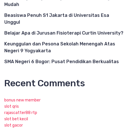
Mudah
Beasiswa Penuh S1 Jakarta di Universitas Esa
Unggul
Belajar Apa di Jurusan Fisioterapi Curtin University?
Keunggulan dan Pesona Sekolah Menengah Atas
Negeri 9 Yogyakarta
SMA Negeri 6 Bogor: Pusat Pendidikan Berkualitas
Recent Comments
bonus new member
slot qris
rajascatter88 rtp
slot bet kecil
slot gacor