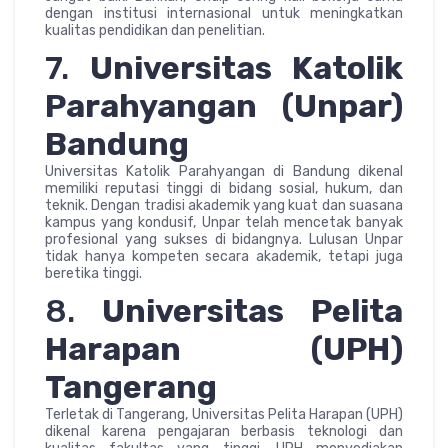
dengan institusi internasional untuk meningkatkan
kualitas pendidikan dan penelitian.
7.
Universitas Katolik
Parahyangan (Unpar)
Bandung
Universitas Katolik Parahyangan di Bandung dikenal
memiliki reputasi tinggi di bidang sosial, hukum, dan
teknik. Dengan tradisi akademik yang kuat dan suasana
kampus yang kondusif, Unpar telah mencetak banyak
profesional yang sukses di bidangnya. Lulusan Unpar
tidak hanya kompeten secara akademik, tetapi juga
beretika tinggi.
8.
Universitas Pelita
Harapan (UPH)
Tangerang
Terletak di Tangerang, Universitas Pelita Harapan (UPH)
dikenal karena pengajaran berbasis teknologi dan