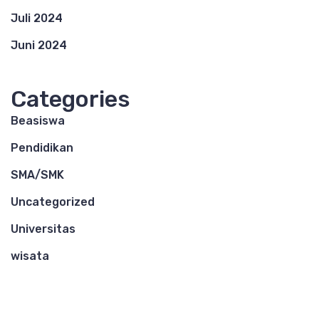
Juli 2024
Juni 2024
Categories
Beasiswa
Pendidikan
SMA/SMK
Uncategorized
Universitas
wisata