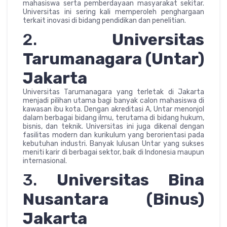
mahasiswa serta pemberdayaan masyarakat sekitar.
Universitas ini sering kali memperoleh penghargaan
terkait inovasi di bidang pendidikan dan penelitian.
2.
Universitas
Tarumanagara (Untar)
Jakarta
Universitas Tarumanagara yang terletak di Jakarta
menjadi pilihan utama bagi banyak calon mahasiswa di
kawasan ibu kota. Dengan akreditasi A, Untar menonjol
dalam berbagai bidang ilmu, terutama di bidang hukum,
bisnis, dan teknik. Universitas ini juga dikenal dengan
fasilitas modern dan kurikulum yang berorientasi pada
kebutuhan industri. Banyak lulusan Untar yang sukses
meniti karir di berbagai sektor, baik di Indonesia maupun
internasional.
3.
Universitas Bina
Nusantara (Binus)
Jakarta