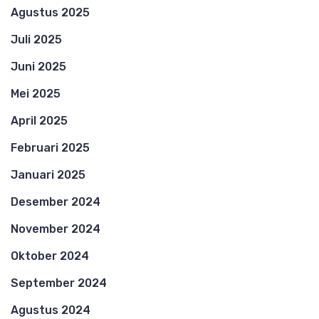
Agustus 2025
Juli 2025
Juni 2025
Mei 2025
April 2025
Februari 2025
Januari 2025
Desember 2024
November 2024
Oktober 2024
September 2024
Agustus 2024