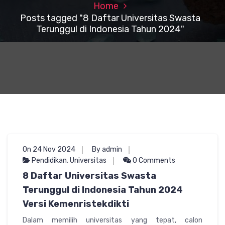
Home
Posts tagged "8 Daftar Universitas Swasta
Terunggul di Indonesia Tahun 2024"
On 24 Nov 2024
By admin
Pendidikan
,
Universitas
0 Comments
8 Daftar Universitas Swasta
Terunggul di Indonesia Tahun 2024
Versi Kemenristekdikti
Dalam memilih universitas yang tepat, calon