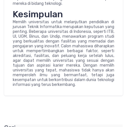
mereka di bidang teknologi.
Kesimpulan
Memilih universitas untuk melanjutkan pendidikan di
jurusan Teknik Informatika merupakan keputusan yang
penting. Beberapa universitas di Indonesia, seperti ITB,
UI, UGM, Binus, dan Undip, menawarkan program studi
yang berkualitas dengan fasilitas yang memadai dan
pengajaran yang inovatif. Calon mahasiswa diharapkan
untuk mempertimbangkan berbagai faktor, seperti
akreditasi, fasilitas, dan peluang kerja setelah lulus,
agar dapat memilih universitas yang sesuai dengan
tujuan dan aspirasi karier mereka. Dengan memilih
universitas yang tepat, mahasiswa tidak hanya akan
memperoleh ilmu yang bermanfaat, tetapi juga
kesempatan untuk berkontribusi dalam dunia teknologi
informasi yang terus berkembang.