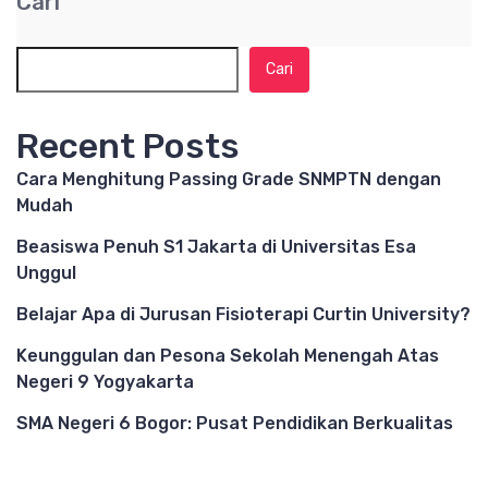
Cari
Cari
Recent Posts
Cara Menghitung Passing Grade SNMPTN dengan
Mudah
Beasiswa Penuh S1 Jakarta di Universitas Esa
Unggul
Belajar Apa di Jurusan Fisioterapi Curtin University?
Keunggulan dan Pesona Sekolah Menengah Atas
Negeri 9 Yogyakarta
SMA Negeri 6 Bogor: Pusat Pendidikan Berkualitas