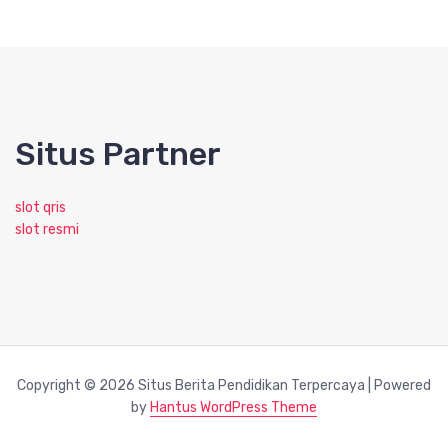
Situs Partner
slot qris
slot resmi
Copyright © 2026 Situs Berita Pendidikan Terpercaya | Powered
by
Hantus WordPress Theme