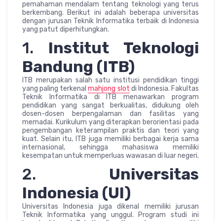
pemahaman mendalam tentang teknologi yang terus
berkembang. Berikut ini adalah beberapa universitas
dengan jurusan Teknik Informatika terbaik di Indonesia
yang patut diperhitungkan.
1.
Institut Teknologi
Bandung (ITB)
ITB merupakan salah satu institusi pendidikan tinggi
yang paling terkenal
mahjong slot
di Indonesia. Fakultas
Teknik Informatika di ITB menawarkan program
pendidikan yang sangat berkualitas, didukung oleh
dosen-dosen berpengalaman dan fasilitas yang
memadai. Kurikulum yang diterapkan berorientasi pada
pengembangan keterampilan praktis dan teori yang
kuat. Selain itu, ITB juga memiliki berbagai kerja sama
internasional, sehingga mahasiswa memiliki
kesempatan untuk memperluas wawasan di luar negeri.
2.
Universitas
Indonesia (UI)
Universitas Indonesia juga dikenal memiliki jurusan
Teknik Informatika yang unggul. Program studi ini