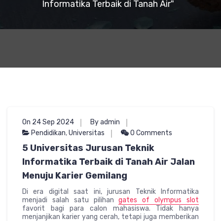
Informatika Terbaik di Tanah Air"
On 24 Sep 2024
By admin
Pendidikan
,
Universitas
0 Comments
5 Universitas Jurusan Teknik
Informatika Terbaik di Tanah Air Jalan
Menuju Karier Gemilang
Di era digital saat ini, jurusan Teknik Informatika
menjadi salah satu pilihan
gates of olympus slot
favorit bagi para calon mahasiswa. Tidak hanya
menjanjikan karier yang cerah, tetapi juga memberikan