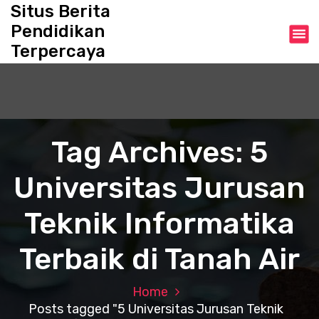
S
Situs Berita
k
Pendidikan
i
Terpercaya
p
t
o
c
o
n
Tag Archives: 5
t
e
Universitas Jurusan
n
t
Teknik Informatika
Terbaik di Tanah Air
Home
Posts tagged "5 Universitas Jurusan Teknik