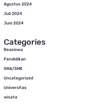
Agustus 2024
Juli 2024
Juni 2024
Categories
Beasiswa
Pendidikan
SMA/SMK
Uncategorized
Universitas
wisata