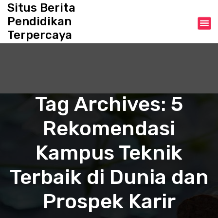
S
Situs Berita
k
Pendidikan
i
Terpercaya
p
t
o
c
o
n
Tag Archives: 5
t
e
Rekomendasi
n
t
Kampus Teknik
Terbaik di Dunia dan
Prospek Karir