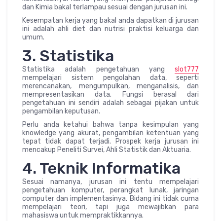
dan Kimia bakal terlampau sesuai dengan jurusan ini.
Kesempatan kerja yang bakal anda dapatkan di jurusan
ini adalah ahli diet dan nutrisi praktisi keluarga dan
umum.
3. Statistika
Statistika adalah pengetahuan yang
slot777
mempelajari sistem pengolahan data, seperti
merencanakan, mengumpulkan, menganalisis, dan
mempresentasikan data. Fungsi berasal dari
pengetahuan ini sendiri adalah sebagai pijakan untuk
pengambilan keputusan.
Perlu anda ketahui bahwa tanpa kesimpulan yang
knowledge yang akurat, pengambilan ketentuan yang
tepat tidak dapat terjadi. Prospek kerja jurusan ini
mencakup Peneliti Survei, Ahli Statistik dan Aktuaria.
4. Teknik Informatika
Sesuai namanya, jurusan ini tentu mempelajari
pengetahuan komputer, perangkat lunak, jaringan
computer dan implementasinya. Bidang ini tidak cuma
mempelajari teori, tapi juga mewajibkan para
mahasiswa untuk mempraktikkannya.