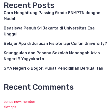
Recent Posts
Cara Menghitung Passing Grade SNMPTN dengan
Mudah
Beasiswa Penuh S1 Jakarta di Universitas Esa
Unggul
Belajar Apa di Jurusan Fisioterapi Curtin University?
Keunggulan dan Pesona Sekolah Menengah Atas
Negeri 9 Yogyakarta
SMA Negeri 6 Bogor: Pusat Pendidikan Berkualitas
Recent Comments
bonus new member
slot qris