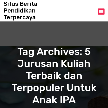
S
Situs Berita
k
Pendidikan
i
Terpercaya
p
t
o
c
o
n
Tag Archives: 5
t
e
Jurusan Kuliah
n
t
Terbaik dan
Terpopuler Untuk
Anak IPA